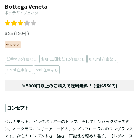
Bottega Veneta
ボッテガ・ヴェネタ
3.26 (120件)
ウッディ
試香のみ:在庫なし
お肌に1回お試し:在庫なし
0.75ml:在庫なし
2.5ml:在庫なし
5ml:在庫なし
※5000円以上のご購入で送料無料！ (送料550円)
コンセプト
ベルガモット、ピンクペッパーのトップ。そしてサンバックジャスミ
ン、オークモス、レザーアコードの、シプレフローラルのフレグランス
です。女性のエレガントさ、強さ、官能性を秘めた香り。【レディース