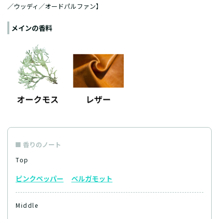
／ウッディ／オードパルファン】
メインの香料
香りのノート
Top
ピンクペッパー
ベルガモット
Middle