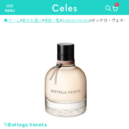
0
ナ
ビ
ゲ
ホーム
香水を選ぶ
検索一覧
Bottega Veneta
ボッテガ・ヴェネタ
ー
シ
ョ
ン
を
切
り
替
え
Bottega Veneta