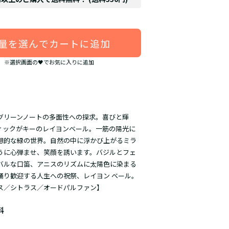
量を選んでカートに追加
※選択画面の🖤でお気に入りに追加
グリーンノートの多面性への探求。喜びと輝
ィックがキーのレイヨンベール。一筋の陽光に
想的な緑の世界。自然の中に浮かび上がるミラ
うに心弾ませ、笑顔を誘います。バジルとフェ
バルな口笛、アニスのリズムに太陽色に染まる
踊り歓迎する人生への祝祭、レイヨン ベール。
ス／シトラス／オードパルファン】
料