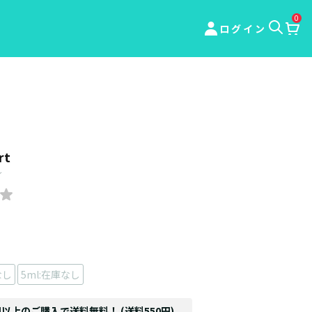
0
ログイン
rt
ル
なし
5ml:在庫なし
円以上のご購入で送料無料！ (送料550円)