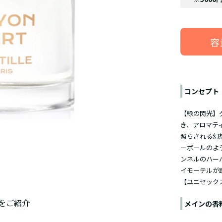
容
コンセプト
【緑の閃光】
き、アロマテ
照らされる幻
ーボールのよ
ンネルのハー
イモーテルが
【ユニセック
をご紹介
メインの香