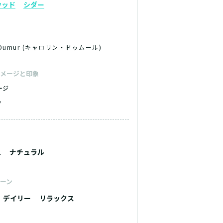
ウッド
シダー
ne Dumur (キャロリン・ドゥムール)
メージと印象
ージ
ク
ュ
ナチュラル
ーン
デイリー
リラックス