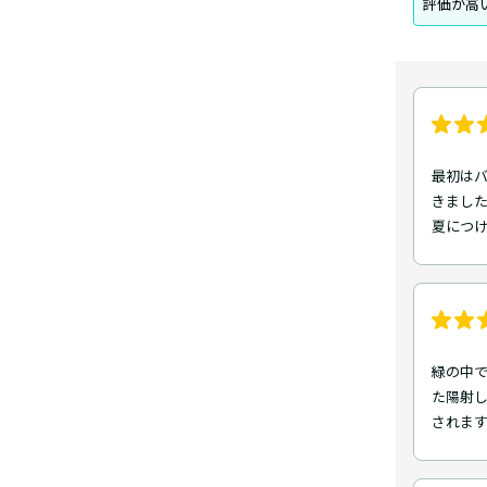
評価が高
最初は
きまし
夏につ
緑の中
た陽射し
されま