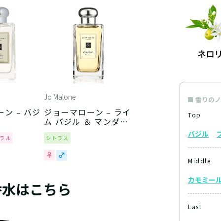
Jo Malone
香りのノ
ン – バジ
ジョーマローン – ライ
Top
ム バジル ＆ マンダリ
ン
バジル
ラル
シトラス
Middle
カモミー
香水はこちら
Last