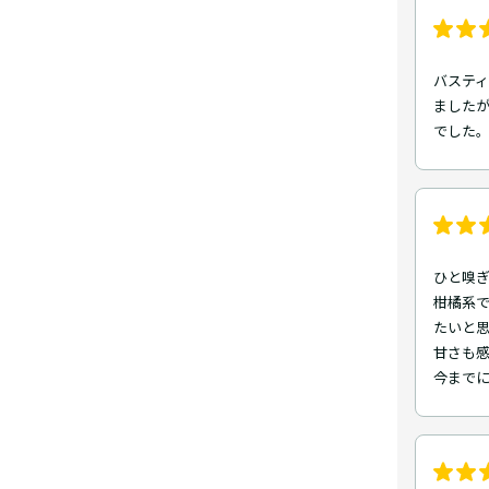
バスティ
ました
でした
ひと嗅
柑橘系
たいと
甘さも
今まで