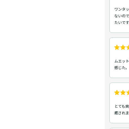
ワンタッ
ないの
たいです
ムエッ
感じた
とても
癒され