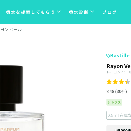
香水を提案してもらう
香水診断
ブログ
ヨン ベール
Bastille
Rayon Ve
レイヨン ベー
3.48 (30件)
シトラス
2.5ml:在庫
※5000