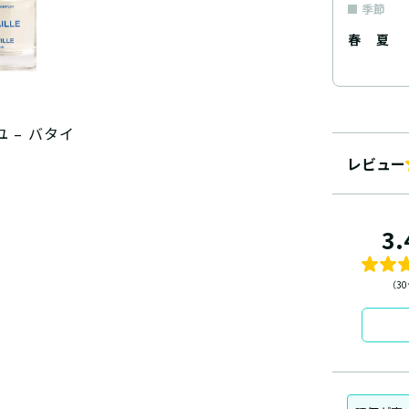
季節
春
夏
 – バタイ
レビュー
3.
（3