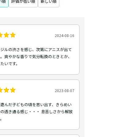
い順
評価が低い順
新しい順
2024-08-16
バジルの渋さを感じ、次第にアニスが出て
た。爽やかな香りで気分転換のときとか、
けたいです。
2023-08-07
で遊んだ子どもの頃を思い出す、きらめい
の透き通る感じ・・・ 息苦しさから解放
す。