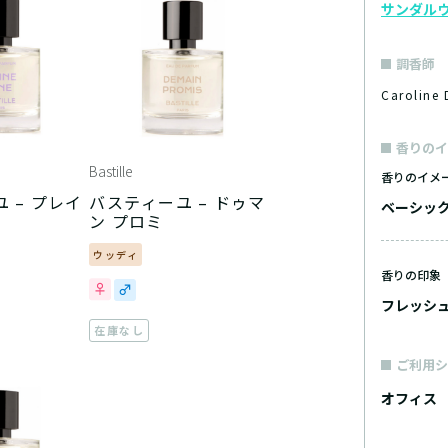
サンダル
調香師
Caroli
香りのイ
Bastille
香りのイメ
 – プレイ
バスティーユ – ドゥマ
ベーシッ
ン プロミ
ウッディ
香りの印象
フレッシ
在庫なし
ご利用シ
オフィス