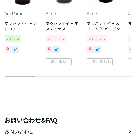
Aux Paradis
Aux Paradis
Aux Paradis
Aux 
オゥパラディ – シ
オゥパラディ – オ
オゥパラディ – ス
オゥ
トロン
スマンサス
プリング ガーデン
ーズ
シトラス
フローラル
フローラル
フ
一部在庫なし
一部在庫なし
一
お問い合わせ&FAQ
お問い合わせ