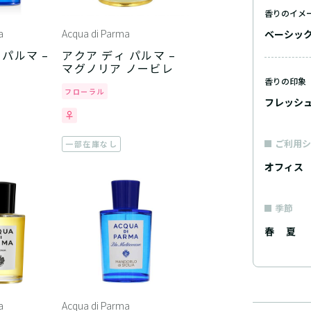
香りのイメ
a
Acqua di Parma
ベーシッ
 パルマ –
アクア ディ パルマ –
マグノリア ノービレ
香りの印象
フローラル
フレッシ
ご利用シ
一部在庫なし
オフィス
季節
春
夏
a
Acqua di Parma