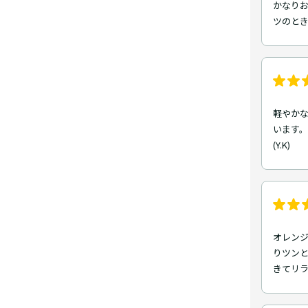
かなり
ツのと
軽やか
います。
(Y.K)
オレンジ
りツン
きてリ