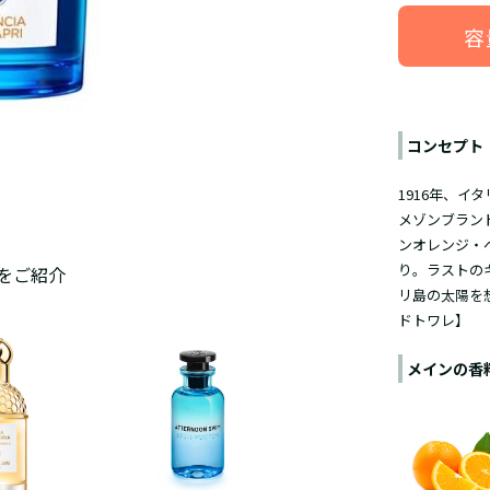
容
コンセプト
1916年、
メゾンブラン
ンオレンジ・
り。ラストの
をご紹介
リ島の太陽を
ドトワレ】
メインの香