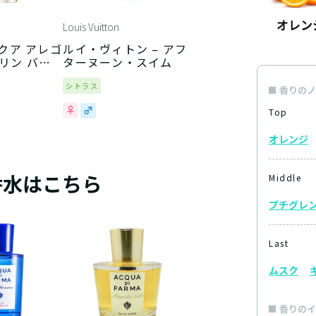
Louis Vuitton
アクア アレゴ
ルイ・ヴィトン – アフ
リン バジ
ターヌーン・スイム
シトラス
香りのノ
Top
オレンジ
香水はこちら
Middle
プチグレ
Last
ムスク
香りのイ