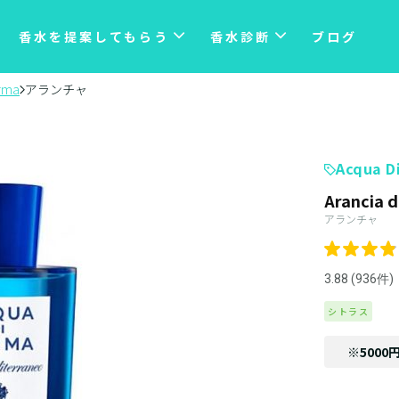
香水を提案してもらう
香水診断
ブログ
arma
アランチャ
Acqua D
Arancia d
アランチャ
3.88 (936件)
シトラス
※5000