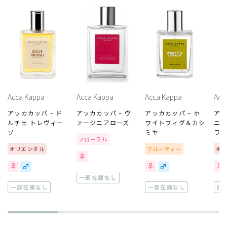
Acca Kappa
Acca Kappa
Acca Kappa
Acc
アッカカッパ – ド
アッカカッパ – ヴ
アッカカッパ – ホ
アッ
ルチェ トレヴィー
ァージニアローズ
ワイトフィグ＆カシ
ニラ
ゾ
ミヤ
ラ
フローラル
オリエンタル
フルーティー
オ
一部在庫なし
一部在庫なし
一部在庫なし
在