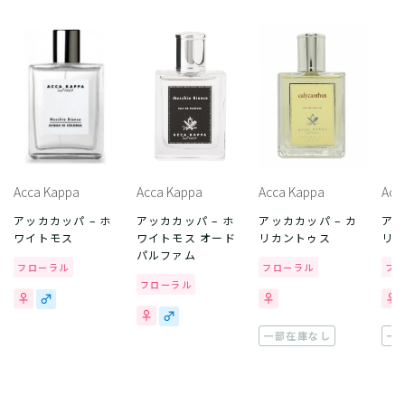
Acca Kappa
Acca Kappa
Acca Kappa
Acc
アッカカッパ – ホ
アッカカッパ – ホ
アッカカッパ – カ
アッ
ワイトモス
ワイトモス オード
リカントゥス
リ
パルファム
フローラル
フローラル
フ
フローラル
一部在庫なし
一