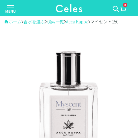
0
ナ
ビ
ゲ
ホーム
香水を選ぶ
検索一覧
Acca Kappa
マイセント150
ー
シ
ョ
ン
を
切
り
替
え