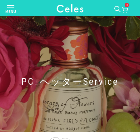
0
ナ
ビ
ゲ
ー
シ
ョ
ン
を
切
り
PC_ヘッターService
替
え