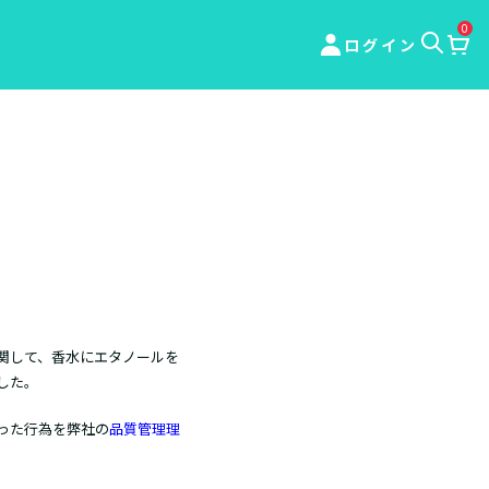
0
ログイン
関して、香水にエタノールを
した。
った行為を弊社の
品質管理理