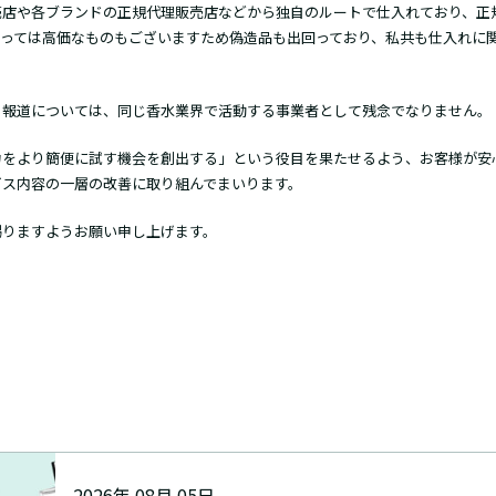
売店や各ブランドの正規代理販売店などから独自のルートで仕入れており、正
よっては高価なものもございますため偽造品も出回っており、私共も仕入れに
る報道については、同じ香水業界で活動する事業者として残念でなりません。
力をより簡便に試す機会を創出する」という役目を果たせるよう、お客様が安
ビス内容の一層の改善に取り組んでまいります。
賜りますようお願い申し上げます。
2026年 08月 05日