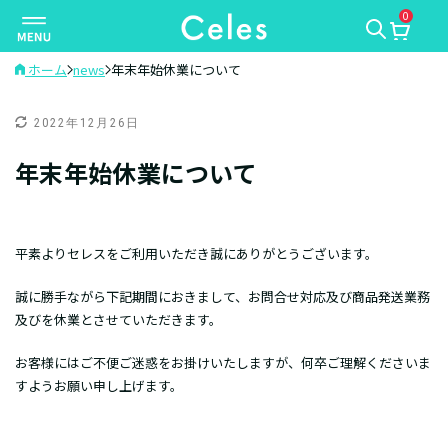
0
ナ
ビ
ゲ
ホーム
news
年末年始休業について
ー
シ
2022年12月26日
ョ
年末年始休業について
ン
を
切
り
平素よりセレスをご利用いただき誠にありがとうございます。
替
え
誠に勝手ながら下記期間におきまして、お問合せ対応及び商品発送業務
及びを休業とさせていただきます。
お客様にはご不便ご迷惑をお掛けいたしますが、何卒ご理解くださいま
すようお願い申し上げます。