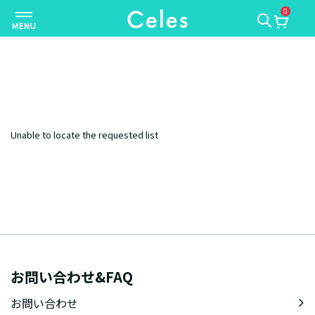
0
ナ
ビ
ゲ
ー
シ
ョ
ン
Unable to locate the requested list
を
切
り
替
え
お問い合わせ&FAQ
お問い合わせ