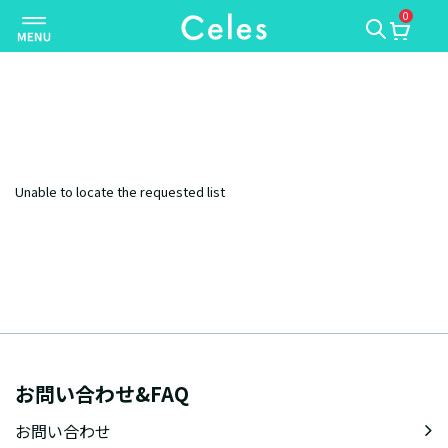
0
ナ
ビ
ゲ
ー
シ
ョ
ン
Unable to locate the requested list
を
切
り
替
え
お問い合わせ&FAQ
お問い合わせ