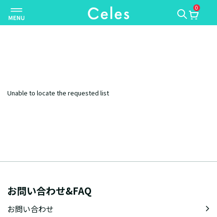
0
ナ
ビ
ゲ
ー
シ
ョ
ン
Unable to locate the requested list
を
切
り
替
え
お問い合わせ&FAQ
お問い合わせ