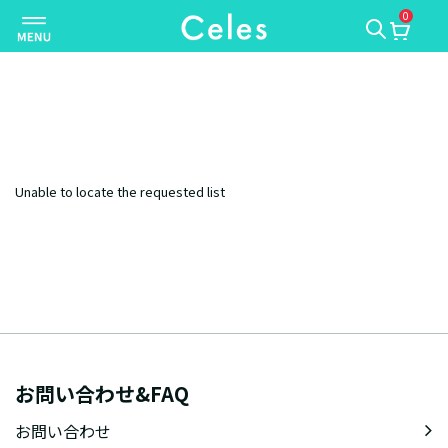
0
ナ
ビ
ゲ
ー
シ
ョ
ン
Unable to locate the requested list
を
切
り
替
え
お問い合わせ&FAQ
お問い合わせ