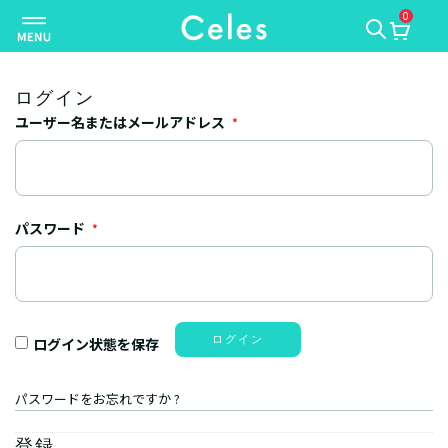
0
ナ
ビ
ゲ
ー
ログイン
シ
ユーザー名またはメールアドレス
*
ョ
ン
を
切
パスワード
*
り
替
え
ログイン
ログイン状態を保存
パスワードをお忘れですか ?
登録