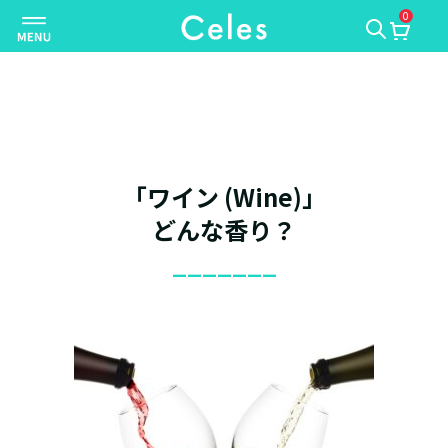
0
ナ
ビ
ゲ
ー
シ
ョ
ン
「ワイン (Wine)」
を
切
どんな香り？
り
_______
替
え