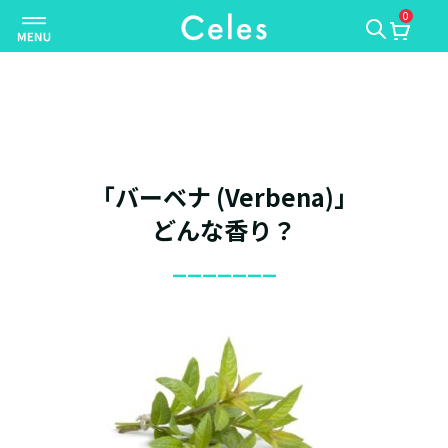
0
ナ
ビ
ゲ
ー
シ
ョ
ン
「バーベナ (Verbena)」
を
切
どんな香り？
り
_______
替
え