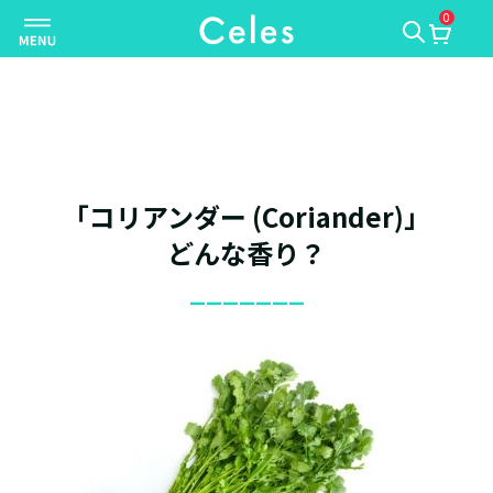
0
ナ
ビ
ゲ
ー
シ
ョ
ン
「コリアンダー (Coriander)」
を
切
どんな香り？
り
_______
替
え