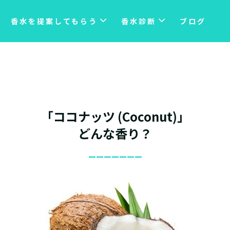
香水を提案してもらう
香水診断
ブログ
「ココナッツ (Coconut)」
どんな香り？
_______