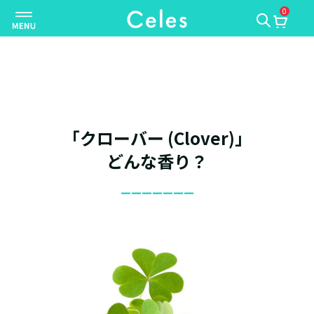
0
ナ
ビ
ゲ
ー
シ
ョ
ン
「クローバー (Clover)」
を
切
どんな香り？
り
_______
替
え