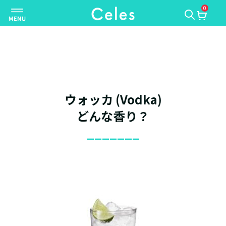
0
ナ
ビ
ゲ
ー
シ
ョ
ン
ウォッカ (Vodka)
を
切
どんな香り？
り
_______
替
え