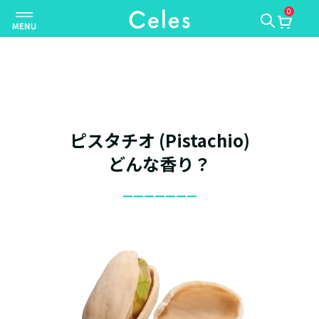
0
ナ
ビ
ゲ
ー
シ
ョ
ン
ピスタチオ (Pistachio)
を
切
どんな香り？
り
_______
替
え