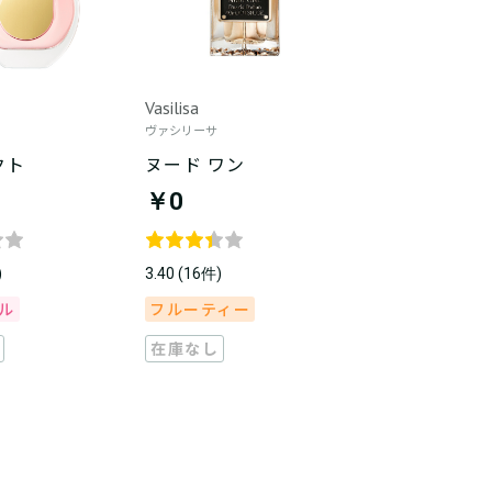
Vasilisa
ヴァシリーサ
クト
ヌード ワン
￥0
)
3.40 (16件)
ル
フルーティー
在庫なし