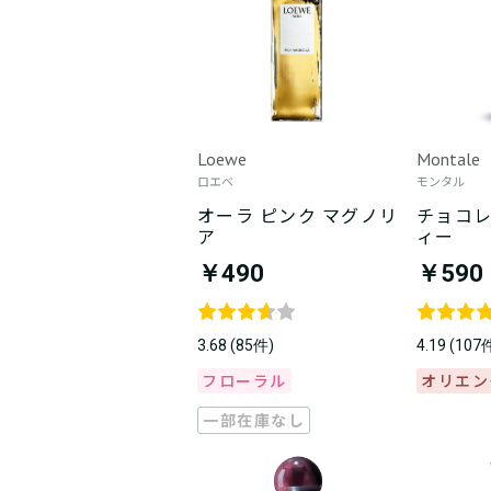
Loewe
Montale
ロエベ
モンタル
オーラ ピンク マグノリ
チョコレ
ア
ィー
￥490
￥590
3.68 (85件)
4.19 (107
フローラル
オリエン
一部在庫なし