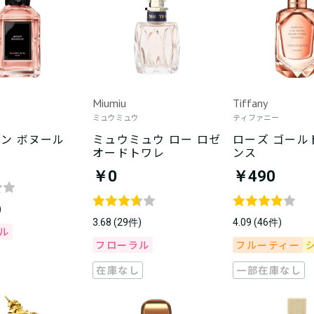
Miumiu
Tiffany
ミュウミュウ
ティファニー
ン ボヌール
ミュウミュウ ロー ロゼ
ローズ ゴール
オードトワレ
ンス
￥0
￥490
)
3.68 (29件)
4.09 (46件)
ル
フローラル
フルーティー
在庫なし
一部在庫なし