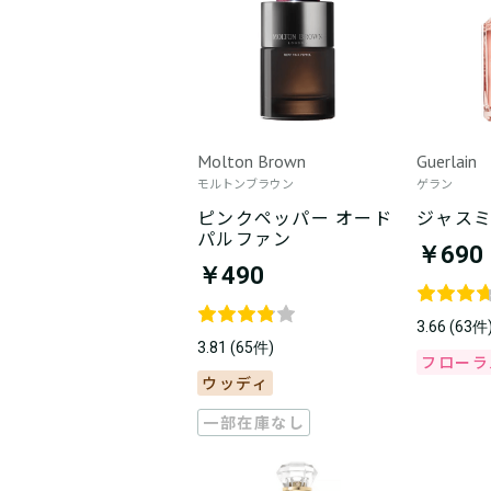
Molton Brown
Guerlain
モルトンブラウン
ゲラン
ピンクペッパー オード
ジャスミ
パルファン
￥690
￥490
3.66 (63件
3.81 (65件)
フローラ
ウッディ
一部在庫なし