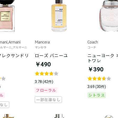
rmani,Armani
Mancera
Coach
アルマーニ,アルマーニ
マンセラ
コーチ
アレクサンドリ
ローズ バニーユ
ニューヨーク 
トワレ
￥490
￥390
3.78 (42件)
)
3.69 (30件)
フローラル
ル
シトラス
一部在庫なし
なし