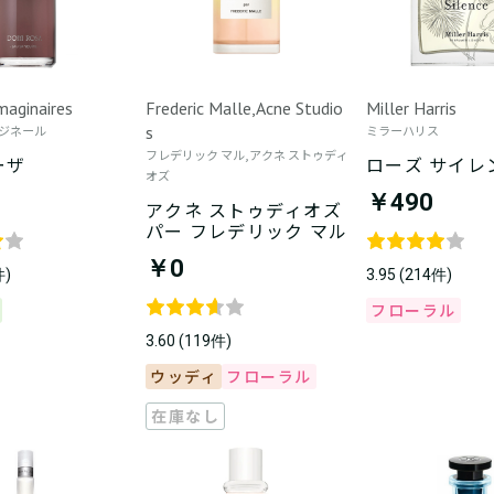
maginaires
Frederic Malle,Acne Studio
Miller Harris
ジネール
s
ミラーハリス
フレデリック マル,アクネ ストゥディ
ーザ
ローズ サイレ
オズ
￥490
アクネ ストゥディオズ
パー フレデリック マル
￥0
件)
3.95 (214件)
フローラル
3.60 (119件)
ウッディ
フローラル
在庫なし