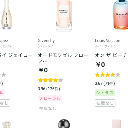
Lopez
Givenchy
Louis Vuitton
・ロペス
ジバンシイ
ルイ・ヴィトン
バイ ジェイロー
オードモワゼル フロー
オン ザ ビーチ
ラル
￥0
￥0
件)
3.67 (71件)
3.96 (126件)
ル
シトラス
フローラル
なし
在庫なし
在庫なし