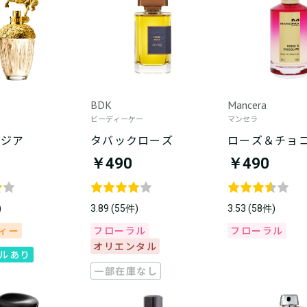
BDK
Mancera
ビーディーケー
マンセラ
タジア
タバックローズ
ローズ＆チョ
￥490
￥490
)
3.89 (55件)
3.53 (58件)
ィー
フローラル
フローラル
オリエンタル
ルあり
一部在庫なし