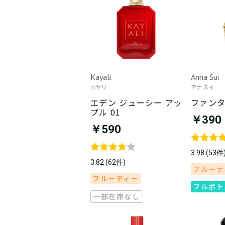
Kayali
Anna Sui
カヤリ
アナ スイ
エデン ジューシー アッ
ファン
プル 01
￥390
￥590
3.98 (53件
3.82 (62件)
フルーテ
フルーティー
フルボト
一部在庫なし