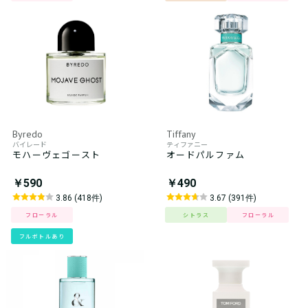
Byredo
Tiffany
バイレード
ティファニー
モハーヴェゴースト
オードパルファム
￥590
￥490
3.86 (418件)
3.67 (391件)
フローラル
シトラス
フローラル
フルボトルあり