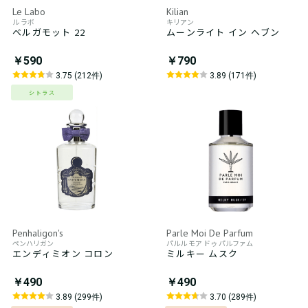
Le Labo
Kilian
ル ラボ
キリアン
ベルガモット 22
ムーンライト イン ヘブン
￥590
￥790
3.75 (212件)
3.89 (171件)
シトラス
Penhaligon's
Parle Moi De Parfum
ペンハリガン
パルル モア ドゥ パルファム
エンディミオン コロン
ミルキー ムスク
￥490
￥490
3.89 (299件)
3.70 (289件)