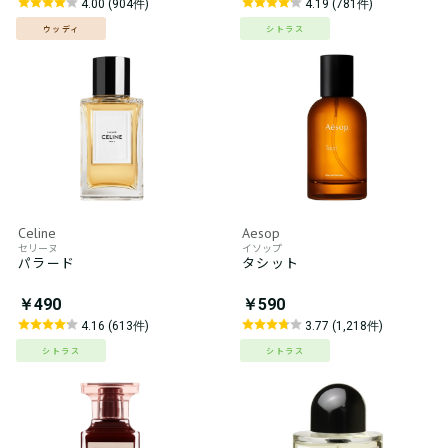
4.00 (904件)
4.19 (781件)
ウッディ
シトラス
Celine
Aesop
セリーヌ
イソップ
パラード
タシット
￥490
￥590
4.16 (613件)
3.77 (1,218件)
シトラス
シトラス