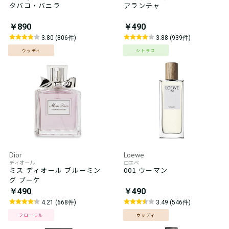
タバコ・バニラ
アランチャ
￥890
￥490
3.80 (806件)
3.88 (939件)
ウッディ
シトラス
Dior
Loewe
ディオール
ロエベ
ミス ディオール ブルーミン
001 ウーマン
グ ブーケ
￥490
￥490
4.21 (668件)
3.49 (546件)
フローラル
ウッディ