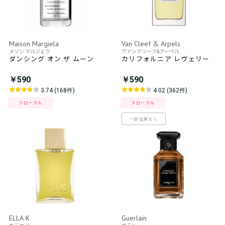
Maison Margiela
Van Cleef & Arpels
メゾン マルジェラ
ヴァンクリーフ&アーペル
ダンシング オン ザ ムーン
カリフォルニア レヴェリー
￥590
￥590
3.74 (168件)
4.02 (362件)
フローラル
フローラル
一部在庫なし
ELLA K
Guerlain