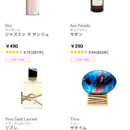
Dior
Aux Paradis
ディオール
オゥパラディ
ジャスミン デ ザンジュ
サボン
￥490
￥390
3.79 (351件)
3.94 (602件)
フローラル
フローラル
Yves Saint Laurent
Thoo
イヴ・サンローラン
トゥー
リブレ
ザタイム