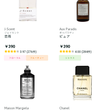
J-Scent
Aux Paradis
ジェイセント
オゥパラディ
恋雨
ピュア
￥390
￥390
3.97 (276件)
4.00 (284件)
フローラル
フルーティー
シトラス
Maison Margiela
Chanel