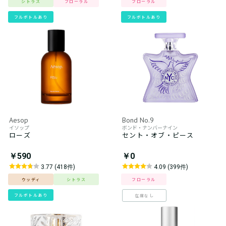
シトラス
フローラル
フローラル
フルボトルあり
フルボトルあり
Aesop
Bond No.9
イソップ
ボンド・ナンバーナイン
ローズ
セント・オブ・ピース
￥590
￥0
3.77 (418件)
4.09 (399件)
ウッディ
シトラス
フローラル
フルボトルあり
在庫なし