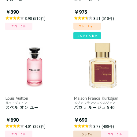
￥390
￥975
3.98 (510件)
3.51 (518件)
フローラル
フルーティー
フルボトルあり
Louis Vuitton
Maison Francis Kurkdjian
ルイ・ヴィトン
メゾン フランシス クルジャン
スペル オン ユー
バカラ ルージュ 540
￥690
￥690
4.01 (268件)
3.78 (408件)
フローラル
ウッディ
フローラル