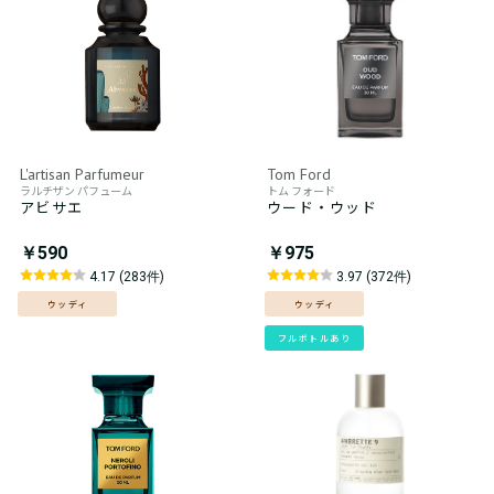
L'artisan Parfumeur
Tom Ford
ラルチザン パフューム
トム フォード
アビサエ
ウード・ウッド
￥590
￥975
4.17 (283件)
3.97 (372件)
ウッディ
ウッディ
フルボトルあり