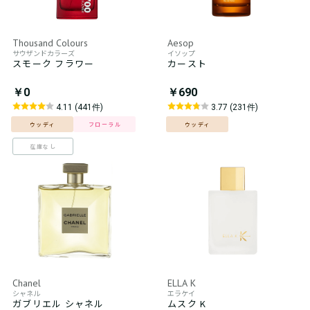
Thousand Colours
Aesop
サウザンドカラーズ
イソップ
スモーク フラワー
カースト
￥0
￥690
4.11 (441件)
3.77 (231件)
ウッディ
フローラル
ウッディ
在庫なし
Chanel
ELLA K
シャネル
エラケイ
ガブリエル シャネル
ムスク K