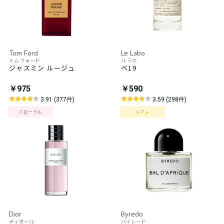
Tom Ford
Le Labo
トム フォード
ル ラボ
ジャスミン ルージュ
べ19
￥975
￥590
3.91 (377件)
3.59 (298件)
フローラル
シプレ
Dior
Byredo
ディオール
バイレード