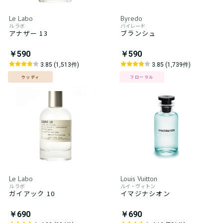
Le Labo
Byredo
ル ラボ
バイレード
アナザー 13
ブランシュ
￥590
￥590
3.85 (1,513件)
3.85 (1,739件)
ウッディ
フローラル
Le Labo
Louis Vuitton
ル ラボ
ルイ・ヴィトン
ガイアック 10
イマジナシオン
￥690
￥690