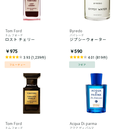
Tom Ford
Byredo
トム フォード
バイレード
ロスト チェリー
ジプシーウォーター
￥975
￥590
3.93 (1,239件)
4.01 (819件)
フルーティー
フゼア
Tom Ford
Acqua Di parma
トム フォード
アクア ディ パルマ