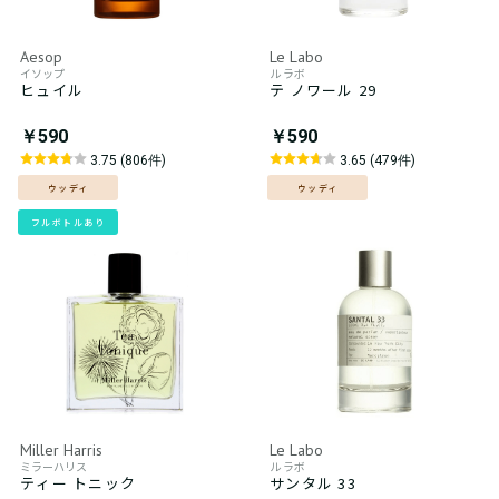
Aesop
Le Labo
イソップ
ル ラボ
ヒュイル
テ ノワール 29
￥590
￥590
3.75 (806件)
3.65 (479件)
ウッディ
ウッディ
フルボトルあり
Miller Harris
Le Labo
ミラーハリス
ル ラボ
ティー トニック
サンタル 33