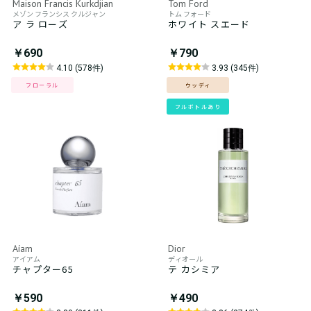
Maison Francis Kurkdjian
Tom Ford
メゾン フランシス クルジャン
トム フォード
ア ラ ローズ
ホワイト スエード
￥690
￥790
4.10 (578件)
3.93 (345件)
フローラル
ウッディ
フルボトルあり
Aíam
Dior
アイアム
ディオール
チャプター65
テ カシミア
￥590
￥490