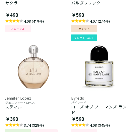
サクラ
バルダフリック
￥490
￥590
4.08 (419件)
4.07 (274件)
フローラル
ウッディ
フルボトルあり
Jennifer Lopez
Byredo
ジェニファー・ロペス
バイレード
スティル
ローズ オブ ノー マンズ ラン
ド
￥390
￥590
3.74 (328件)
4.08 (345件)