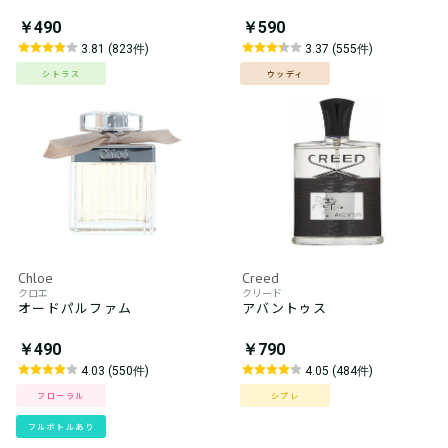
￥490
￥590
3.81 (823件)
3.37 (555件)
シトラス
ウッディ
Chloe
Creed
クロエ
クリード
オードパルファム
アバントゥス
￥490
￥790
4.03 (550件)
4.05 (484件)
フローラル
シプレ
フルボトルあり