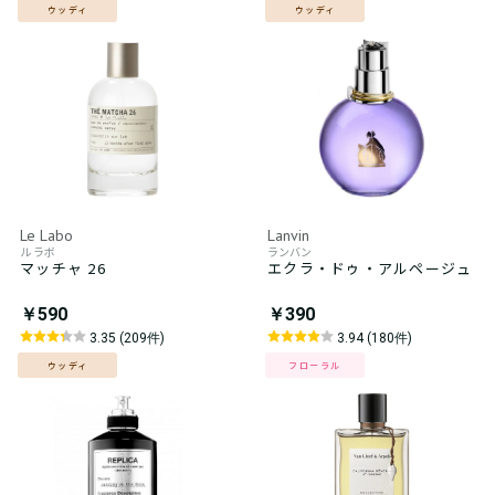
ウッディ
ウッディ
Le Labo
Lanvin
ル ラボ
ランバン
マッチャ 26
エクラ・ドゥ・アルページュ
￥590
￥390
3.35 (209件)
3.94 (180件)
ウッディ
フローラル