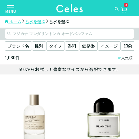
0
ナ
ビ
ゲ
ホーム
香水を選ぶ
香水を選ぶ
ー
シ
ョ
ブランド名
性別
タイプ
香料
価格帯
イメージ
印象
ン
1,030件
人気順
を
切
￥0からお試し！豊富なサイズから選択できます。
り
替
え