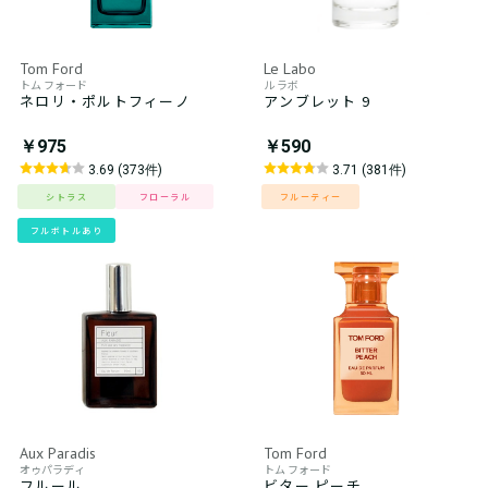
Tom Ford
Le Labo
トム フォード
ル ラボ
ネロリ・ポルトフィーノ
アンブレット 9
￥975
￥590
3.69 (373件)
3.71 (381件)
シトラス
フローラル
フルーティー
フルボトルあり
Aux Paradis
Tom Ford
オゥパラディ
トム フォード
フルール
ビター ピーチ