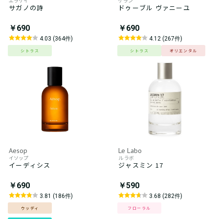
エラケイ
ゲラン
サガノの詩
ドゥーブル ヴァニーユ
￥690
￥690
4.03 (364件)
4.12 (267件)
シトラス
シトラス
オリエンタル
Aesop
Le Labo
イソップ
ル ラボ
イーディシス
ジャスミン 17
￥690
￥590
3.81 (186件)
3.68 (282件)
ウッディ
フローラル