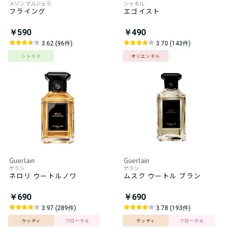
メゾン マルジェラ
シャネル
フライング
エゴイスト
￥590
￥490
3.62 (96件)
3.70 (143件)
シトラス
オリエンタル
Guerlain
Guerlain
ゲラン
ゲラン
ネロリ ウートルノワ
ムスク ウートル ブラン
￥690
￥690
3.97 (289件)
3.78 (193件)
ウッディ
フローラル
ウッディ
フローラル