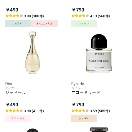
￥490
￥790
3.80 (380件)
4.13 (560件)
フゼア
オリエンタル
シトラス
Dior
Byredo
ディオール
バイレード
ジャドール
アコードウード
￥490
￥790
3.90 (411件)
3.59 (585件)
フローラル
ウッディ