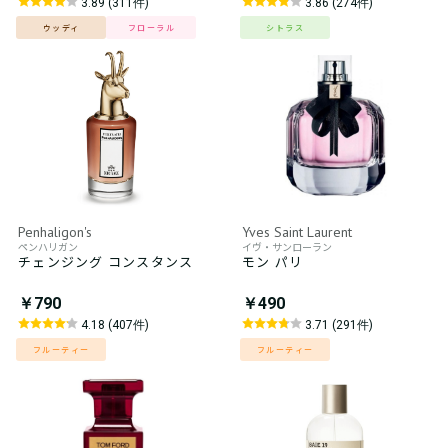
3.89 (311件)
3.86 (274件)
ウッディ
フローラル
シトラス
Penhaligon's
Yves Saint Laurent
ペンハリガン
イヴ・サンローラン
チェンジング コンスタンス
モン パリ
￥790
￥490
4.18 (407件)
3.71 (291件)
フルーティー
フルーティー