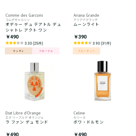
Comme des Garcons
Ariana Grande
コムデギャルソン
アリアナグランデ
オデゥー デュ テアトル デュ
ムーンライト
シャトレ アクト ワン
￥490
￥390
3.33 (25件)
3.93 (31件)
ウッディ
フローラル
フルーティー
Etat Libre d'Orange
Celine
エタ リーブル ド オランジェ
セリーヌ
ラ ファン デュ モンド
ボワ・ドルモン
￥490
￥490