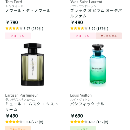
Tom Ford
Yves Saint Laurent
トム フォード
イヴ・サンローラン
ノワール・デ・ノワール
ブラック オピウム オーデパ
ルファム
￥790
￥490
3.97 (239件)
3.99 (137件)
フローラル
フローラル
オリエンタル
L'artisan Parfumeur
Louis Vuitton
ラルチザン パフューム
ルイ・ヴィトン
ミュール エ ムスク エクスト
パシフィック チル
リーム
￥490
￥690
3.84 (276件)
4.05 (152件)
フルーティー
シトラス