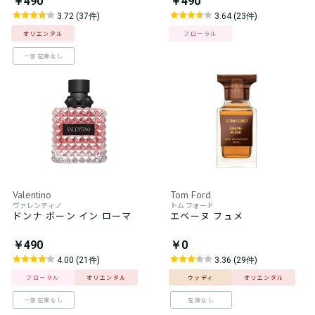
￥490
￥490
3.72 (37件)
3.64 (23件)
オリエンタル
フローラル
一部在庫なし
Valentino
Tom Ford
ヴァレンティノ
トム フォード
ドンナ ボーン イン ローマ
エベーヌ フュメ
￥490
￥0
4.00 (21件)
3.36 (29件)
フローラル
オリエンタル
ウッディ
オリエンタル
一部在庫なし
在庫なし