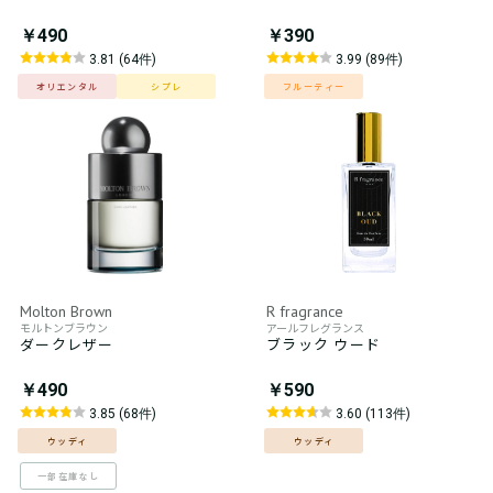
￥490
￥390
3.81 (64件)
3.99 (89件)
オリエンタル
シプレ
フルーティー
Molton Brown
R fragrance
モルトンブラウン
アールフレグランス
ダークレザー
ブラック ウード
￥490
￥590
3.85 (68件)
3.60 (113件)
ウッディ
ウッディ
一部在庫なし