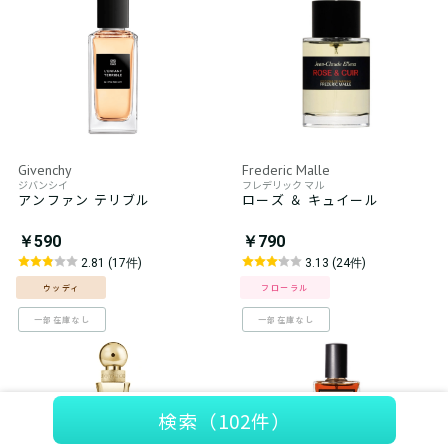
Givenchy
Frederic Malle
ジバンシイ
フレデリック マル
アンファン テリブル
ローズ ＆ キュイール
￥590
￥790
2.81 (17件)
3.13 (24件)
ウッディ
フローラル
一部在庫なし
一部在庫なし
検索
（102件）