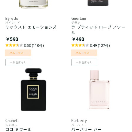
Byredo
Guerlain
バイレード
ゲラン
ミックスト エモーションズ
ラ プティット ローブ ノワー
ル
￥590
￥490
3.53 (110件)
3.49 (127件)
フルーティー
フルーティー
一部在庫なし
一部在庫なし
Chanel
Burberry
シャネル
バーバリー
ココ ヌワール
バーバリー ハー