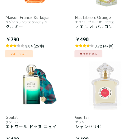
Maison Francis Kurkdjian
Etat Libre d'Orange
メゾン フランシス クルジャン
エタ リーブル ド オランジェ
クルキー
ノエル オ バルコン
￥790
￥490
3.04 (25件)
3.72 (47件)
フルーティー
オリエンタル
Goutal
Guerlain
グタール
ゲラン
エトワール ドゥヌ ニュイ
シャンゼリゼ