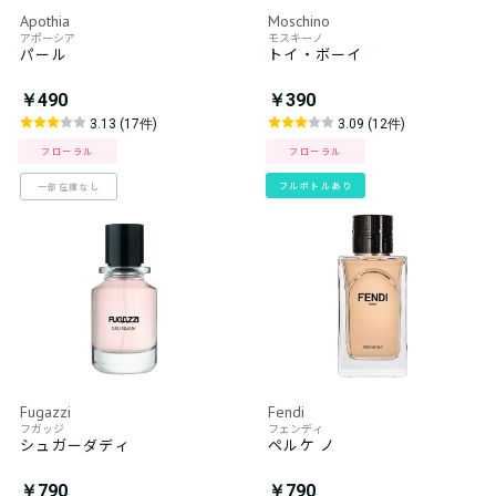
Apothia
Moschino
アポーシア
モスキーノ
パール
トイ・ボーイ
￥490
￥390
3.13 (17件)
3.09 (12件)
フローラル
フローラル
フルボトルあり
一部在庫なし
Fugazzi
Fendi
フガッジ
フェンディ
シュガーダディ
ペルケ ノ
￥790
￥790