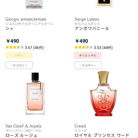
Giorgio armani,Armani
Serge Lutens
ジョルジオ アルマーニ,アルマーニ
セルジュ ルタンス
シィ
アンボワバニール
￥490
￥490
3.67 (46件)
3.53 (44件)
シプレ
オリエンタル
一部在庫なし
一部在庫なし
Van Cleef & Arpels
Creed
ヴァンクリーフ&アーペル
クリード
ローズ ルージュ
ロイヤル プリンセス ウード