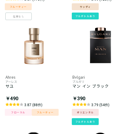
フルーティー
ウッディ
フルボトルあり
在庫なし
Ahres
Bvlgari
アーレス
ブルガリ
サユ
マン イン ブラック
￥490
￥390
3.87 (88件)
3.79 (54件)
フローラル
フルーティー
オリエンタル
フルボトルあり