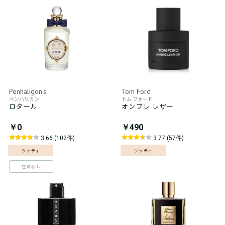
Penhaligon's
Tom Ford
ペンハリガン
トム フォード
ロタール
オンブレ レザー
￥0
￥490
3.66 (102件)
3.77 (57件)
ウッディ
ウッディ
在庫なし