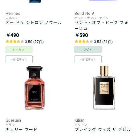
Hermes
Bond No.9
エルメス
ボンド・ナンバーナイン
オー ドゥ シトロン ノワール
セント・オブ・ピース フォ
ーヒム
￥490
￥590
3.50 (27件)
3.53 (31件)
シトラス
フゼア
一部在庫なし
一部在庫なし
Guerlain
Kilian
ゲラン
キリアン
チェリー ウード
プレイング ウィズ ザ デビル