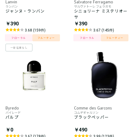
Lanvin
Salvatore Ferragamo
ランバン
サルヴァトーレ フェラガモ
ジャンヌ・ランバン
シニョリーナ ミステリオー
サ
￥390
￥390
3.68 (159件)
3.67 (145件)
フローラル
フルーティー
フローラル
フルーティー
一部在庫なし
Byredo
Comme des Garcons
バイレード
コムデギャルソン
パルプ
ブラックペッパー
￥0
￥490
3.67 (178件)
3.99 (123件)