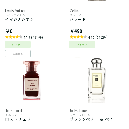
Louis Vuitton
Celine
ルイ・ヴィトン
セリーヌ
イマジナシオン
パラード
￥0
￥490
4.19 (781件)
4.16 (612件)
シトラス
シトラス
在庫なし
Tom Ford
Jo Malone
トム フォード
ジョー マローン
ロスト チェリー
ブラックベリー ＆ ベイ