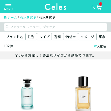
0
ナ
ビ
ゲ
ホーム
香水を選ぶ
香水を選ぶ
ー
シ
ョ
ブランド名
性別
タイプ
香料
価格帯
イメージ
印象
ン
102件
人気順
を
切
￥0からお試し！豊富なサイズから選択できます。
り
替
え