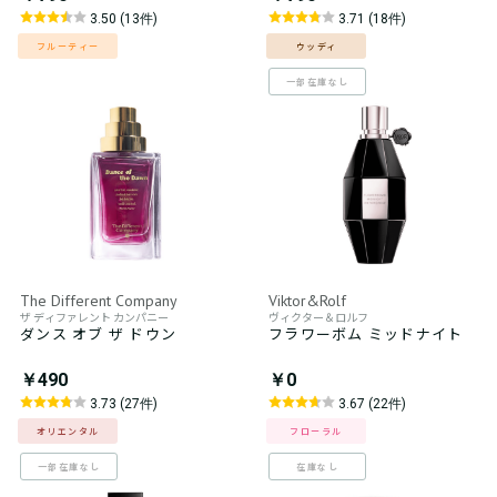
3.50 (13件)
3.71 (18件)
フルーティー
ウッディ
一部在庫なし
The Different Company
Viktor&Rolf
ザ ディファレント カンパニー
ヴィクター＆ロルフ
ダンス オブ ザ ドウン
フラワーボム ミッドナイト
￥490
￥0
3.73 (27件)
3.67 (22件)
オリエンタル
フローラル
一部在庫なし
在庫なし