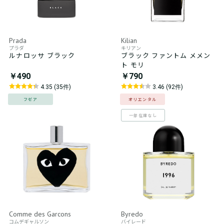
Prada
Kilian
プラダ
キリアン
ルナロッサ ブラック
ブラック ファントム メメン
ト モリ
￥490
￥790
4.35 (35件)
3.46 (92件)
フゼア
オリエンタル
一部在庫なし
Comme des Garcons
Byredo
コムデギャルソン
バイレード