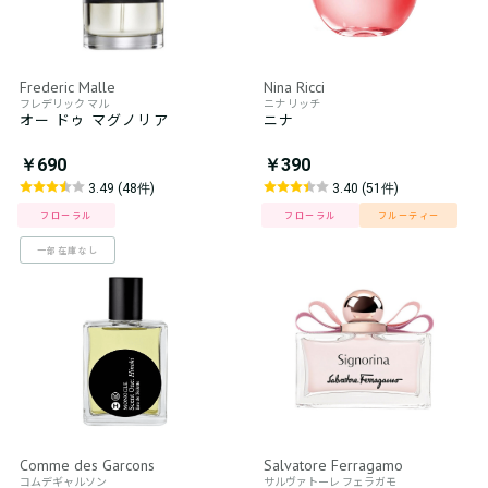
Frederic Malle
Nina Ricci
フレデリック マル
ニナ リッチ
オー ドゥ マグノリア
ニナ
￥690
￥390
3.49 (48件)
3.40 (51件)
フローラル
フローラル
フルーティー
一部在庫なし
Comme des Garcons
Salvatore Ferragamo
コムデギャルソン
サルヴァトーレ フェラガモ