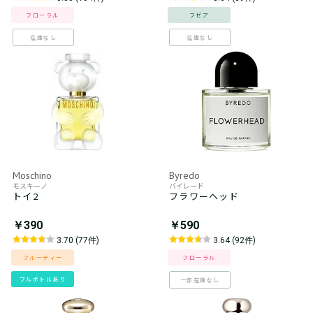
フローラル
フゼア
在庫なし
在庫なし
Moschino
Byredo
モスキーノ
バイレード
トイ2
フラワーヘッド
￥390
￥590
3.70 (77件)
3.64 (92件)
フルーティー
フローラル
フルボトルあり
一部在庫なし