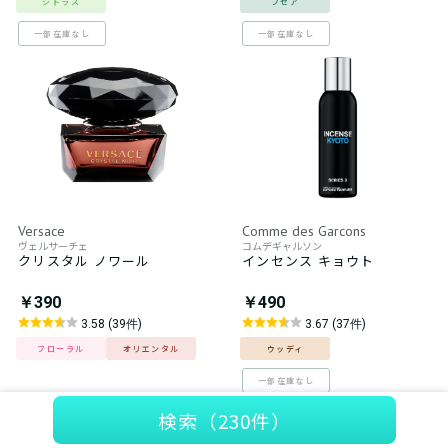
シトラス
フゼア
一部在庫なし
一部在庫なし
Versace
Comme des Garcons
ヴェルサーチェ
コムデギャルソン
クリスタル ノワール
インセンス キョウト
￥390
￥490
3.58 (39件)
3.67 (37件)
フローラル
オリエンタル
ウッディ
一部在庫なし
検索
（230件）