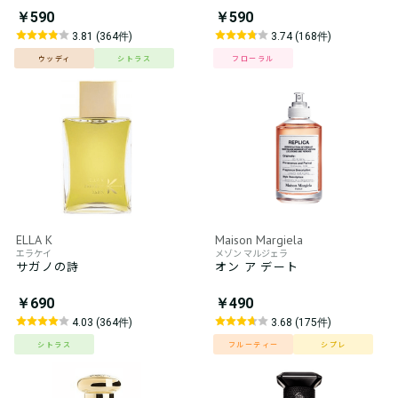
￥590
￥590
3.81 (364件)
3.74 (168件)
ウッディ
シトラス
フローラル
ELLA K
Maison Margiela
エラケイ
メゾン マルジェラ
サガノの詩
オン ア デート
￥690
￥490
4.03 (364件)
3.68 (175件)
シトラス
フルーティー
シプレ