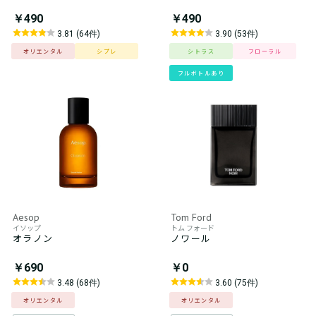
￥490
￥490
3.81 (64件)
3.90 (53件)
オリエンタル
シプレ
シトラス
フローラル
フルボトルあり
Aesop
Tom Ford
イソップ
トム フォード
オラノン
ノワール
￥690
￥0
3.48 (68件)
3.60 (75件)
オリエンタル
オリエンタル