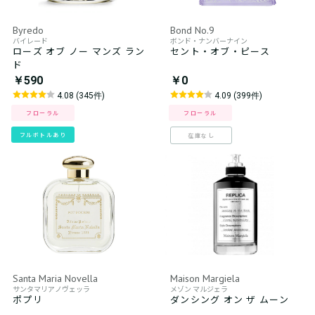
Byredo
Bond No.9
バイレード
ボンド・ナンバーナイン
ローズ オブ ノー マンズ ラン
セント・オブ・ピース
ド
￥590
￥0
4.08 (345件)
4.09 (399件)
フローラル
フローラル
フルボトルあり
在庫なし
Santa Maria Novella
Maison Margiela
サンタマリアノヴェッラ
メゾン マルジェラ
ポプリ
ダンシング オン ザ ムーン