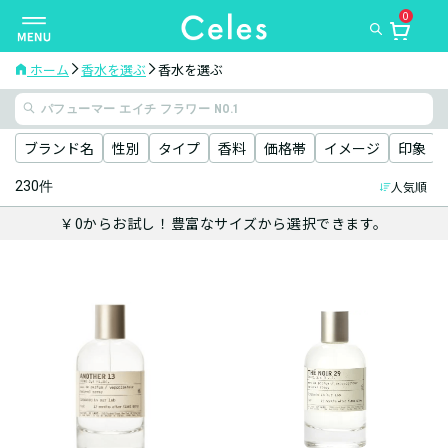
0
ナ
ビ
ゲ
ホーム
香水を選ぶ
香水を選ぶ
ー
シ
ョ
ブランド名
性別
タイプ
香料
価格帯
イメージ
印象
ン
230件
人気順
を
切
￥0からお試し！豊富なサイズから選択できます。
り
替
え