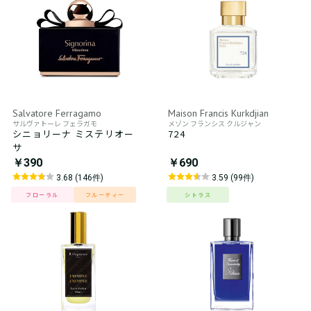
Salvatore Ferragamo
Maison Francis Kurkdjian
サルヴァトーレ フェラガモ
メゾン フランシス クルジャン
シニョリーナ ミステリオー
724
サ
￥390
￥690
3.68 (146件)
3.59 (99件)
フローラル
フルーティー
シトラス