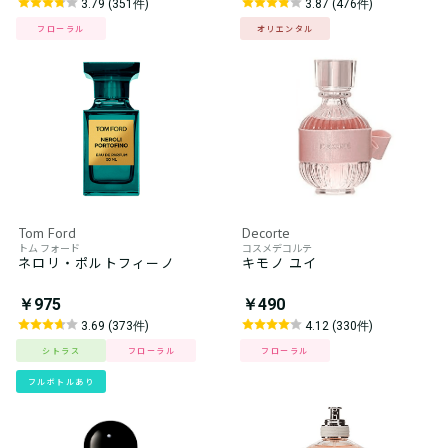
3.79 (351件)
3.87 (476件)
フローラル
オリエンタル
Tom Ford
Decorte
トム フォード
コスメデコルテ
ネロリ・ポルトフィーノ
キモノ ユイ
￥975
￥490
3.69 (373件)
4.12 (330件)
シトラス
フローラル
フローラル
フルボトルあり