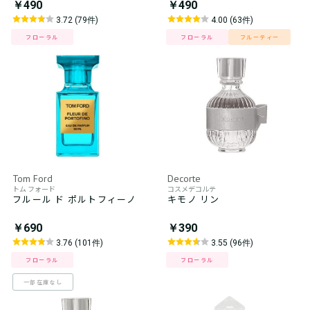
￥490
￥490
3.72 (79件)
4.00 (63件)
フローラル
フローラル
フルーティー
Tom Ford
Decorte
トム フォード
コスメデコルテ
フルール ド ポルトフィーノ
キモノ リン
￥690
￥390
3.76 (101件)
3.55 (96件)
フローラル
フローラル
一部在庫なし