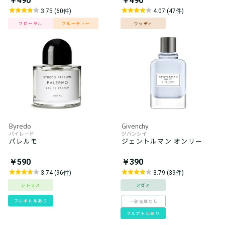
￥490
￥490
3.75 (60件)
4.07 (47件)
フローラル
フルーティー
ウッディ
Byredo
Givenchy
バイレード
ジバンシイ
パレルモ
ジェントルマン オンリー
￥590
￥390
3.74 (96件)
3.79 (39件)
シトラス
フゼア
フルボトルあり
一部在庫なし
フルボトルあり