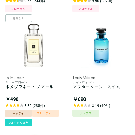
3.44 (244件)
3.98 (162件)
フローラル
フローラル
在庫なし
Jo Malone
Louis Vuitton
ジョー マローン
ルイ・ヴィトン
ポメグラネート ノアール
アフターヌーン・スイム
￥490
￥690
3.80 (235件)
3.19 (60件)
ウッディ
フルーティー
シトラス
フルボトルあり