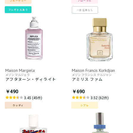
フルーティー
フローラル
フルボトルあり
一部在庫なし
Maison Margiela
Maison Francis Kurkdjian
メゾン マルジェラ
メゾン フランシス クルジャン
アフタヌーン・ディライト
アミリス ファム
￥490
￥690
3.45 (45件)
3.52 (62件)
ウッディ
シプレ