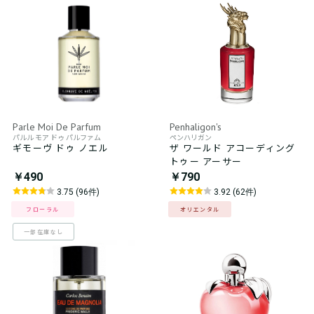
Parle Moi De Parfum
Penhaligon's
パルル モア ドゥ パルファム
ペンハリガン
ギモーヴ ドゥ ノエル
ザ ワールド アコーディング
トゥー アーサー
￥490
￥790
3.75 (96件)
3.92 (62件)
フローラル
オリエンタル
一部在庫なし