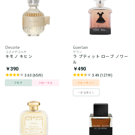
Decorte
Guerlain
コスメデコルテ
ゲラン
キモノ キヒン
ラ プティット ローブ ノワー
ル
￥390
￥490
3.63 (65件)
3.49 (127件)
フゼア
フローラル
フルーティー
一部在庫なし