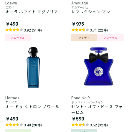
Loewe
Amouage
ロエベ
アムアージュ
オーラ ホワイト マグノリア
レフレクション マン
￥490
￥975
3.92 (51件)
3.71 (22件)
フローラル
ウッディ
フローラル
Hermes
Bond No.9
エルメス
ボンド・ナンバーナイン
オー ドゥ シトロン ノワール
セント・オブ・ピース フォ
ーヒム
￥490
￥590
3.48 (28件)
3.52 (32件)