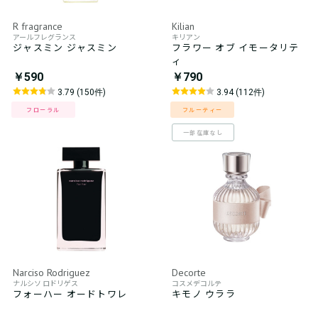
R fragrance
Kilian
アールフレグランス
キリアン
ジャスミン ジャスミン
フラワー オブ イモータリテ
ィ
￥590
￥790
3.79 (150件)
3.94 (112件)
フローラル
フルーティー
一部在庫なし
Narciso Rodriguez
Decorte
ナルシソ ロドリゲス
コスメデコルテ
フォーハー オードトワレ
キモノ ウララ