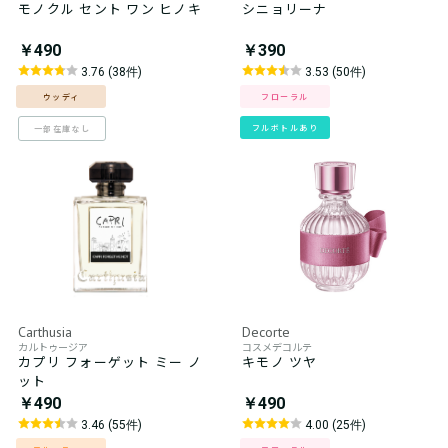
モノクル セント ワン ヒノキ
シニョリーナ
￥490
￥390
3.76 (38件)
3.53 (50件)
ウッディ
フローラル
フルボトルあり
一部在庫なし
Carthusia
Decorte
カルトゥージア
コスメデコルテ
カプリ フォーゲット ミー ノ
キモノ ツヤ
ット
￥490
￥490
3.46 (55件)
4.00 (25件)