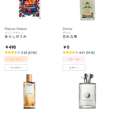
Maison Matine
Derbe
メゾン マティン
デルベ
あらしのうみ
忘れな草
￥490
￥0
3.55 (67件)
4.01 (91件)
フルーティー
フローラル
一部在庫なし
在庫なし