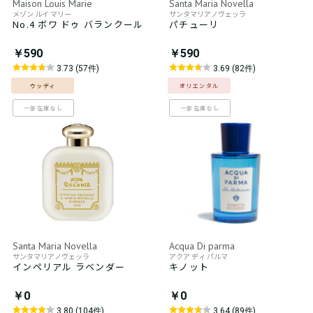
Maison Louis Marie
Santa Maria Novella
メゾン ルイ マリー
サンタマリアノヴェッラ
No.4 ボワ ドゥ バランクール
パチューリ
￥590
￥590
3.73 (57件)
3.69 (82件)
ウッディ
オリエンタル
一部在庫なし
一部在庫なし
Santa Maria Novella
Acqua Di parma
サンタマリアノヴェッラ
アクア ディ パルマ
インペリアル ラベンダー
キノット
￥0
￥0
3.80 (104件)
3.64 (89件)