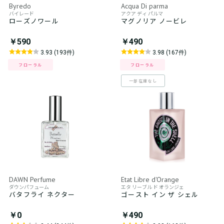
Byredo
Acqua Di parma
バイレード
アクア ディ パルマ
ローズノワール
マグノリア ノービレ
￥590
￥490
3.93 (193件)
3.98 (167件)
フローラル
フローラル
一部在庫なし
DAWN Perfume
Etat Libre d'Orange
ダウンパフューム
エタ リーブル ド オランジェ
バタフライ ネクター
ゴースト イン ザ シェル
￥0
￥490