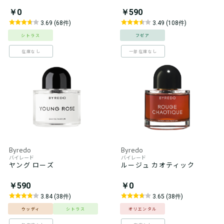
￥0
￥590
3.69 (68件)
3.49 (108件)
シトラス
フゼア
在庫なし
一部在庫なし
Byredo
Byredo
バイレード
バイレード
ヤング ローズ
ルージュ カオティック
￥590
￥0
3.84 (38件)
3.65 (38件)
ウッディ
シトラス
オリエンタル