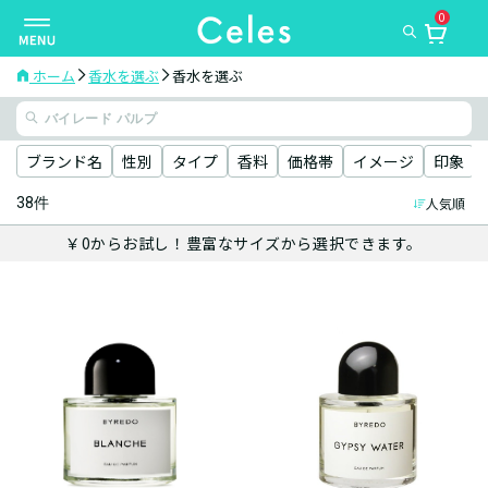
0
ナ
ビ
ゲ
ホーム
香水を選ぶ
香水を選ぶ
ー
シ
ョ
ブランド名
性別
タイプ
香料
価格帯
イメージ
印象
ン
38件
人気順
を
切
￥0からお試し！豊富なサイズから選択できます。
り
替
え