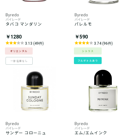
Byredo
Byredo
バイレード
バイレード
タバコ マンダリン
パレルモ
￥1280
￥590
3.13 (49件)
3.74 (96件)
オリエンタル
シトラス
フルボトルあり
一部在庫なし
Byredo
Byredo
バイレード
バイレード
サンデー コローニュ
エム/エムインク