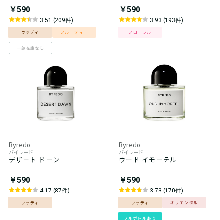
￥590
￥590
3.51 (209件)
3.93 (193件)
ウッディ
フルーティー
フローラル
一部在庫なし
Byredo
Byredo
バイレード
バイレード
デザート ドーン
ウード イモーテル
￥590
￥590
4.17 (87件)
3.73 (170件)
ウッディ
ウッディ
オリエンタル
フルボトルあり