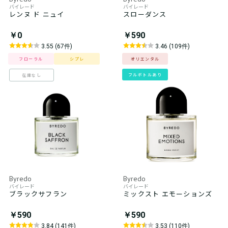
バイレード
バイレード
レンヌ ド ニュイ
スローダンス
￥0
￥590
3.55 (67件)
3.46 (109件)
フローラル
シプレ
オリエンタル
フルボトルあり
在庫なし
Byredo
Byredo
バイレード
バイレード
ブラックサフラン
ミックスト エモーションズ
￥590
￥590
3.84 (141件)
3.53 (110件)