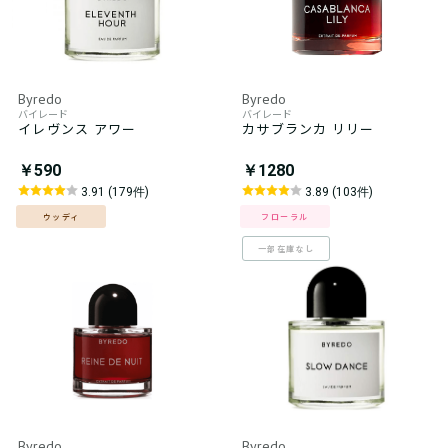
Byredo
Byredo
バイレード
バイレード
イレヴンス アワー
カサブランカ リリー
￥590
￥1280
3.91 (179件)
3.89 (103件)
ウッディ
フローラル
一部在庫なし
Byredo
Byredo