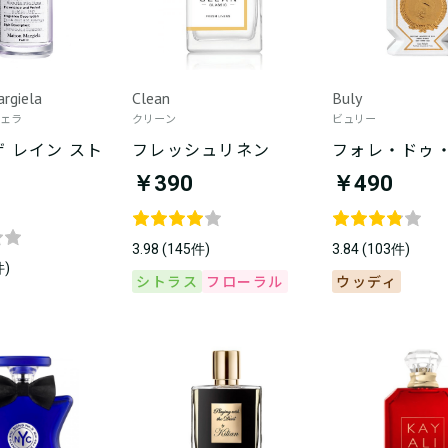
rgiela
Clean
Buly
ジェラ
クリーン
ビュリー
ザ レイン スト
フレッシュリネン
フォレ・ドゥ
￥390
￥490
3.98 (145件)
3.84 (103件)
件)
シトラス
フローラル
ウッディ