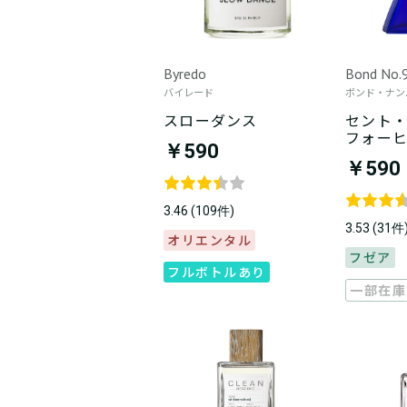
Byredo
Bond No.
バイレード
ボンド・ナン
スローダンス
セント
フォー
￥590
￥590
3.46 (109件)
3.53 (31件
オリエンタル
フゼア
フルボトルあり
一部在庫