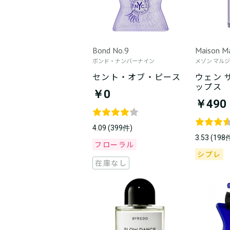
Bond No.9
Maison Ma
ボンド・ナンバーナイン
メゾン マル
セント・オブ・ピース
ウェン 
ップス
￥0
￥490
4.09 (399件)
3.53 (198
フローラル
シプレ
在庫なし