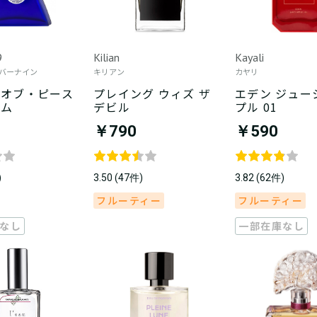
9
Kilian
Kayali
バーナイン
キリアン
カヤリ
・オブ・ピース
プレイング ウィズ ザ
エデン ジュー
ヒム
デビル
プル 01
￥790
￥590
)
3.50 (47件)
3.82 (62件)
フルーティー
フルーティー
なし
一部在庫なし