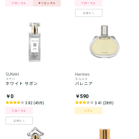
フローラル
オリエンタル
フローラル
在庫なし
SUNAH
Hermes
スナハ
エルメス
ホワイト サボン
バレニア
￥0
￥590
3.82 (45件)
3.41 (28件)
フローラル
シプレ
在庫なし