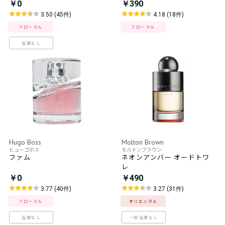
￥0
￥390
3.50 (45件)
4.18 (18件)
フローラル
フローラル
在庫なし
Hugo Boss
Molton Brown
ヒューゴボス
モルトンブラウン
ファム
ネオンアンバー オードトワ
レ
￥0
￥490
3.77 (40件)
3.27 (31件)
フローラル
オリエンタル
在庫なし
一部在庫なし