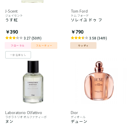
J-Scent
Tom Ford
ジェイセント
トム フォード
うす紅
ソレイユ ドゥ フ
￥390
￥790
3.27 (50件)
3.58 (34件)
フローラル
フルーティー
ウッディ
一部在庫なし
Laboratorio Olfattivo
Dior
ラボラトリオ オルファティーボ
ディオール
ヌン
デューン