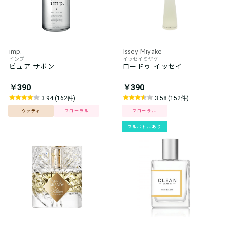
imp.
Issey Miyake
インプ
イッセイミヤケ
ピュア サボン
ロードゥ イッセイ
￥390
￥390
3.94 (162件)
3.58 (152件)
ウッディ
フローラル
フローラル
フルボトルあり