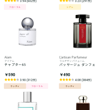
3.94 (602件)
3.23 (291件)
フローラル
シプレ
Aíam
L'artisan Parfumeur
アイアム
ラルチザン パフューム
チャプター65
パッサージュ ダンフェ
￥590
￥490
3.90 (312件)
4.08 (384件)
ウッディ
フローラル
ウッディ