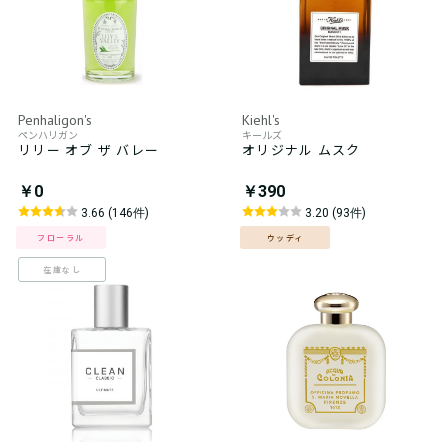
Penhaligon's
Kiehl's
ペンハリガン
キールズ
リリー オブ ザ バレー
オリジナル ムスク
￥0
￥390
3.66 (146件)
3.20 (93件)
フローラル
ウッディ
在庫なし