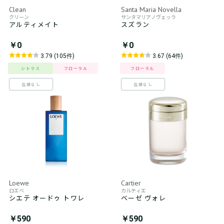
Clean
Santa Maria Novella
クリーン
サンタマリアノヴェッラ
アルティメイト
スズラン
￥0
￥0
3.79 (105件)
3.67 (64件)
シトラス
フローラル
フローラル
在庫なし
在庫なし
Loewe
Cartier
ロエベ
カルティエ
シエテ オードゥ トワレ
ベーゼ ヴォレ
￥590
￥590