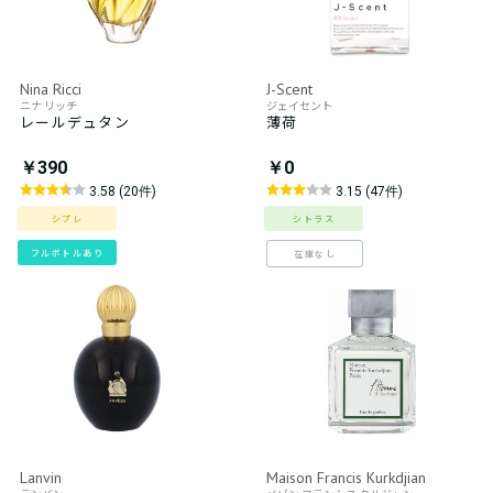
Nina Ricci
J-Scent
ニナ リッチ
ジェイセント
レールデュタン
薄荷
￥390
￥0
3.58 (20件)
3.15 (47件)
シプレ
シトラス
フルボトルあり
在庫なし
Lanvin
Maison Francis Kurkdjian