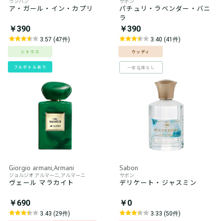
ランバン
サボン
ア・ガール・イン・カプリ
パチュリ・ラベンダー・バニ
ラ
￥390
￥390
3.57 (47件)
3.40 (41件)
シトラス
ウッディ
フルボトルあり
一部在庫なし
Giorgio armani,Armani
Sabon
ジョルジオ アルマーニ,アルマーニ
サボン
ヴェール マラカイト
デリケート・ジャスミン
￥690
￥0
3.43 (29件)
3.33 (50件)