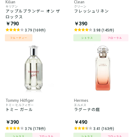
Kilian
Clean
キリアン
クリーン
アップルブランデー オン ザ
フレッシュリネン
ロックス
￥790
￥390
3.79 (169件)
3.98 (145件)
フルーティー
シトラス
フローラル
Tommy Hilfiger
Hermes
トミー ヒルフィガー
エルメス
トミー ガール
ラグーナの庭
￥390
￥490
3.76 (178件)
3.41 (163件)
シトラス
フローラル
シトラス
フローラル