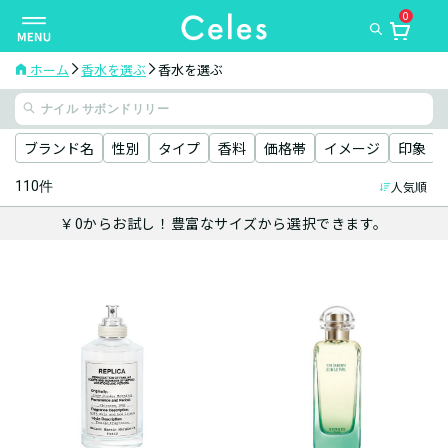
0
ナ
ビ
ゲ
ホーム
香水を選ぶ
香水を選ぶ
ー
シ
ョ
ブランド名
性別
タイプ
香料
価格帯
イメージ
印象
ン
110件
人気順
を
切
￥0からお試し！豊富なサイズから選択できます。
り
替
え