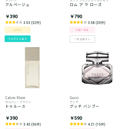
ランバン
メゾン フランシス クルジャン
アルページュ
ロム ア ラ ローズ
￥390
￥790
3.03 (32件)
3.58 (20件)
シプレ
フローラル
フルボトルあり
一部在庫なし
Calvin Klein
Gucci
カルバン・クライン
グッチ
トゥルース
グッチ バンブー
￥390
￥590
3.43 (36件)
4.21 (15件)