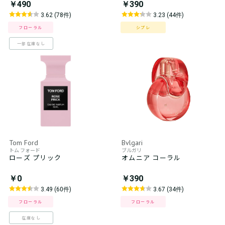
￥490
￥390
3.62 (78件)
3.23 (44件)
フローラル
シプレ
一部在庫なし
Tom Ford
Bvlgari
トム フォード
ブルガリ
ローズ プリック
オムニア コーラル
￥0
￥390
3.49 (60件)
3.67 (34件)
フローラル
フローラル
在庫なし