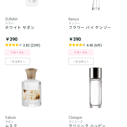
SUNAH
Kenzo
スナハ
ケンゾー
ホワイト サボン
フラワー バイ ケンゾー
￥390
￥390
3.82 (23件)
4.40 (6件)
フローラル
フローラル
一部在庫なし
一部在庫なし
Sabon
Clinique
サボン
クリニーク
ムスク
クリニーク ハッピー