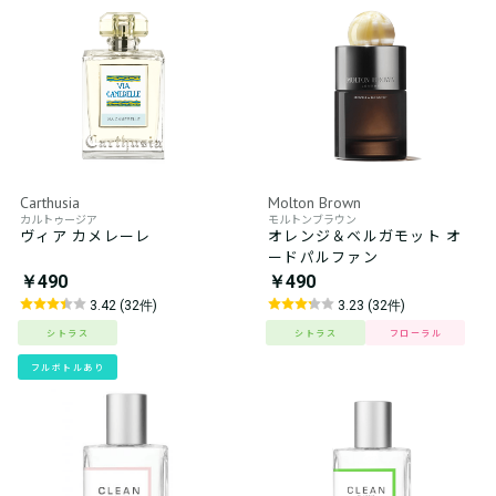
Carthusia
Molton Brown
カルトゥージア
モルトンブラウン
ヴィア カメレーレ
オレンジ＆ベルガモット オ
ードパルファン
￥490
￥490
3.42 (32件)
3.23 (32件)
シトラス
シトラス
フローラル
フルボトルあり