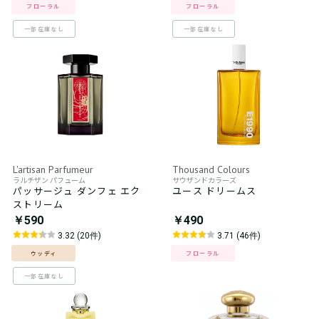
フローラル
フローラル
一部在庫なし
一部在庫なし
L'artisan Parfumeur
Thousand Colours
ラルチザン パフューム
サウザンドカラーズ
パッサージュ ダンフェ エク
ユース ドリームス
ストリーム
￥590
￥490
3.32 (20件)
3.71 (46件)
ウッディ
フローラル
一部在庫なし