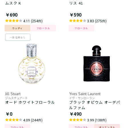
ムスク K
リス 41
￥690
￥590
4.11 (254件)
3.83 (275件)
ウッディ
フローラル
フローラル
一部在庫なし
Jill Stuart
Yves Saint Laurent
ジルスチュアート
イヴ・サンローラン
オード ホワイトフローラル
ブラック オピウム オーデパ
ルファム
￥0
￥490
4.09 (244件)
3.99 (138件)
フローラル
フローラル
オリエンタル