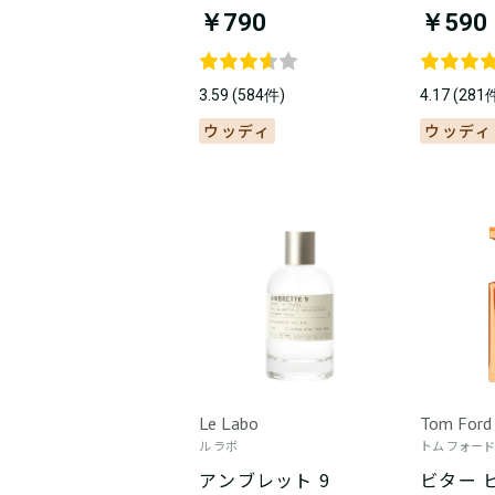
￥790
￥590
3.59 (584件)
4.17 (281
ウッディ
ウッディ
Le Labo
Tom Ford
ル ラボ
トム フォード
アンブレット 9
ビター 