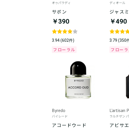
オゥパラディ
ディオール
サボン
ジャスミ
￥390
￥490
3.94 (602件)
3.79 (350
フローラル
フローラ
Byredo
L'artisan
バイレード
ラルチザン 
アコードウード
アビサ