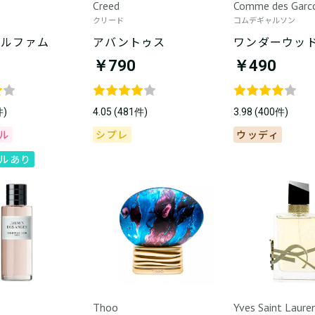
Creed
Comme des Garc
クリード
コムデギャルソン
パルファム
アバントゥス
ワンダーウッ
￥790
￥490
件)
4.05 (481件)
3.98 (400件)
ル
シプレ
ウッディ
ルあり
Thoo
Yves Saint Laure