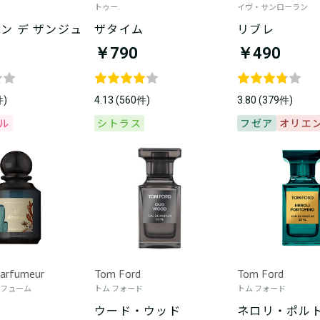
トゥー
イヴ・サンローラン
ン デ ザンジュ
ザタイム
リブレ
￥790
￥490
件)
4.13 (560件)
3.80 (379件)
ル
シトラス
フゼア
オリエ
 Parfumeur
Tom Ford
Tom Ford
パフューム
トム フォード
トム フォード
エ
ウード・ウッド
ネロリ・ポル