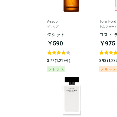
Aesop
Tom Ford
イソップ
トム フォード
タシット
ロスト 
￥590
￥975
3.77 (1,217件)
3.93 (1,2
シトラス
フルーテ