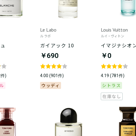
Le Labo
Louis Vuitton
ル ラボ
ルイ・ヴィトン
シュ
ガイアック 10
イマジナシオ
￥690
￥0
32件)
4.00 (901件)
4.19 (781件)
ル
ウッディ
シトラス
在庫なし