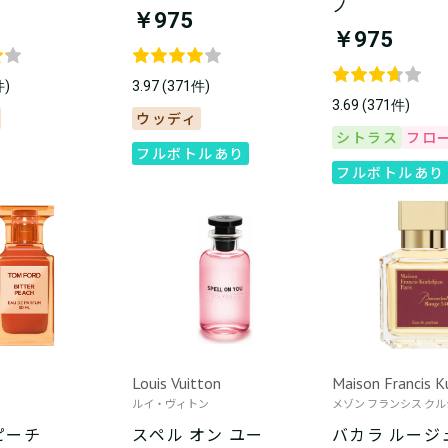
ノ
￥975
￥975
件)
3.97 (371件)
3.69 (371件)
ウッディ
シトラス
フロ
フルボトルあり
フルボトルあり
Louis Vuitton
Maison Francis K
ルイ・ヴィトン
メゾン フランシス ク
ピーチ
スペル オン ユー
バカラ ルージュ