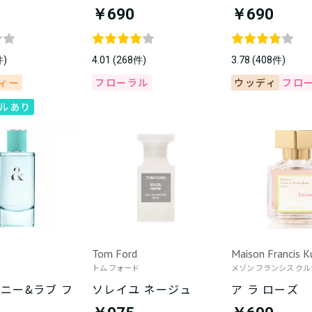
￥690
￥690
件)
4.01 (268件)
3.78 (408件)
ィー
フローラル
ウッディ
フロ
ルあり
Tom Ford
Maison Francis K
トム フォード
メゾン フランシス ク
ニー&ラブ フ
ソレイユ ネージュ
ア ラ ローズ
ー