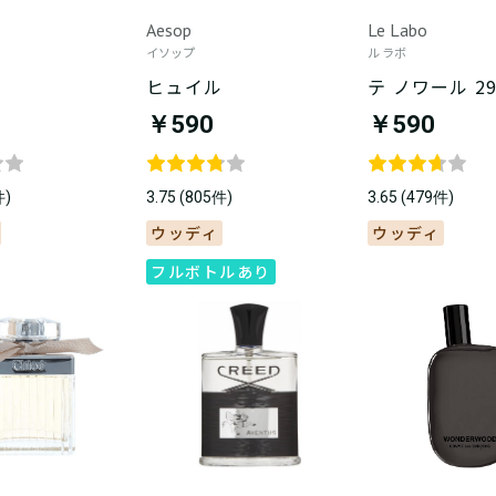
Aesop
Le Labo
イソップ
ル ラボ
ン
ヒュイル
テ ノワール 2
￥590
￥590
件)
3.75 (805件)
3.65 (479件)
ウッディ
ウッディ
フルボトルあり