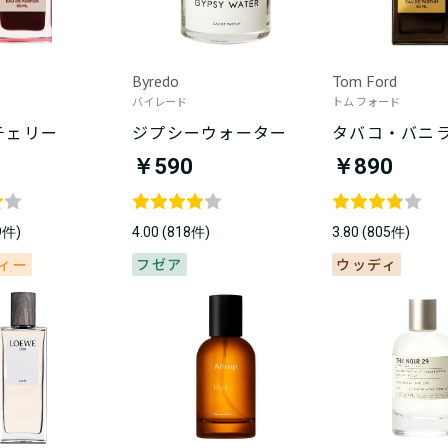
Byredo
Tom Ford
バイレード
トム フォード
チェリー
ジプシーウォーター
タバコ・バニ
￥590
￥890
39件)
4.00 (818件)
3.80 (805件)
ィー
フゼア
ウッディ