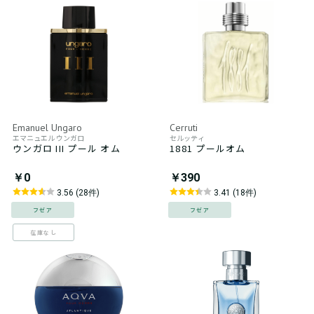
Emanuel Ungaro
Cerruti
エマニュエル ウンガロ
セルッティ
ウンガロ III プール オム
1881 プールオム
￥0
￥390
3.56 (28件)
3.41 (18件)
フゼア
フゼア
在庫なし