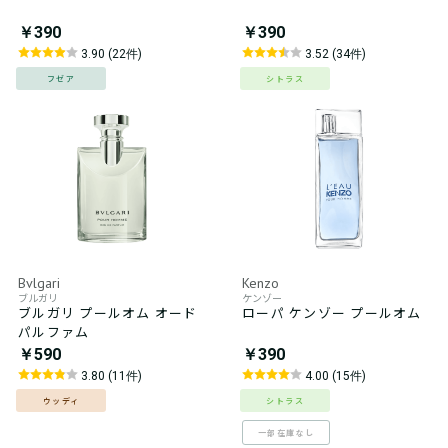
￥390
￥390
3.90 (22件)
3.52 (34件)
フゼア
シトラス
Bvlgari
Kenzo
ブルガリ
ケンゾー
ブルガリ プールオム オード
ローパ ケンゾー プールオム
パルファム
￥590
￥390
3.80 (11件)
4.00 (15件)
ウッディ
シトラス
一部在庫なし