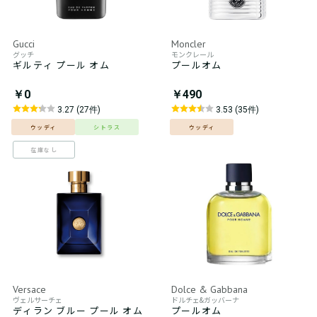
Gucci
Moncler
グッチ
モンクレール
ギルティ プール オム
プールオム
￥0
￥490
3.27 (27件)
3.53 (35件)
ウッディ
シトラス
ウッディ
在庫なし
Versace
Dolce & Gabbana
ヴェルサーチェ
ドルチェ&ガッバーナ
ディラン ブルー プール オム
プールオム