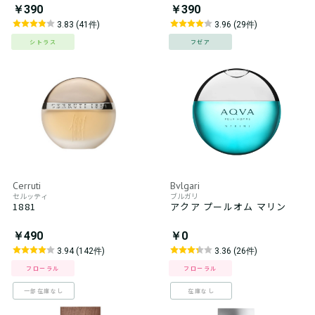
￥390
￥390
3.83 (41件)
3.96 (29件)
シトラス
フゼア
Cerruti
Bvlgari
セルッティ
ブルガリ
1881
アクア プールオム マリン
￥490
￥0
3.94 (142件)
3.36 (26件)
フローラル
フローラル
一部在庫なし
在庫なし