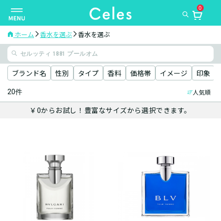
0
ナ
ビ
ゲ
ホーム
香水を選ぶ
香水を選ぶ
ー
シ
ョ
ブランド名
性別
タイプ
香料
価格帯
イメージ
印象
ン
20件
人気順
を
切
￥0からお試し！豊富なサイズから選択できます。
り
替
え