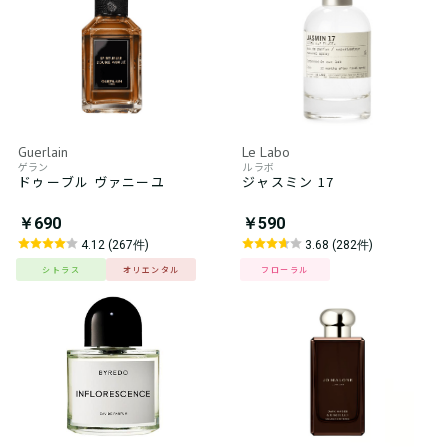
Guerlain
Le Labo
ゲラン
ル ラボ
ドゥーブル ヴァニーユ
ジャスミン 17
￥690
￥590
4.12 (267件)
3.68 (282件)
シトラス
オリエンタル
フローラル