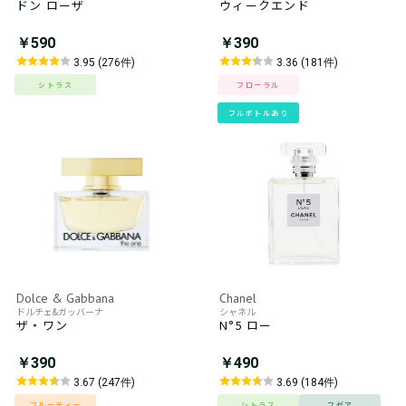
ドン ローザ
ウィークエンド
￥590
￥390
3.95 (276件)
3.36 (181件)
シトラス
フローラル
フルボトルあり
Dolce & Gabbana
Chanel
ドルチェ&ガッバーナ
シャネル
ザ・ワン
N°5 ロー
￥390
￥490
3.67 (247件)
3.69 (184件)
フルーティー
シトラス
フゼア