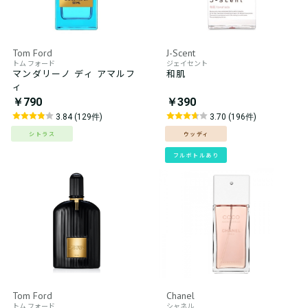
Tom Ford
J-Scent
トム フォード
ジェイセント
マンダリーノ ディ アマルフ
和肌
ィ
￥790
￥390
3.84 (129件)
3.70 (196件)
シトラス
ウッディ
フルボトルあり
Tom Ford
Chanel
トム フォード
シャネル