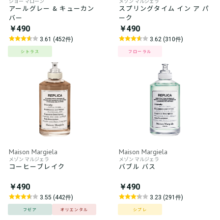
ジョー マローン
メゾン マルジェラ
アールグレー & キューカン
スプリングタイム イン ア パ
バー
ーク
￥490
￥490
3.61 (452件)
3.62 (310件)
シトラス
フローラル
Maison Margiela
Maison Margiela
メゾン マルジェラ
メゾン マルジェラ
コーヒーブレイク
バブル バス
￥490
￥490
3.55 (442件)
3.23 (291件)
フゼア
オリエンタル
シプレ