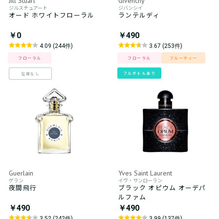
Jill Stuart
Givenchy
ジルスチュアート
ジバンシイ
オード ホワイトフローラル
ランテルディ
￥0
￥490
4.09 (244件)
3.67 (253件)
フローラル
フローラル
フルーティー
フルボトルあり
在庫なし
Guerlain
Yves Saint Laurent
ゲラン
イヴ・サンローラン
夜間飛行
ブラック オピウム オーデパ
ルファム
￥490
￥490
3.52 (242件)
3.99 (137件)