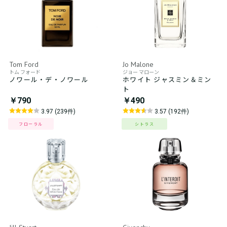
Tom Ford
Jo Malone
トム フォード
ジョー マローン
ノワール・デ・ノワール
ホワイト ジャスミン＆ミン
ト
￥790
￥490
3.97 (239件)
3.57 (192件)
フローラル
シトラス