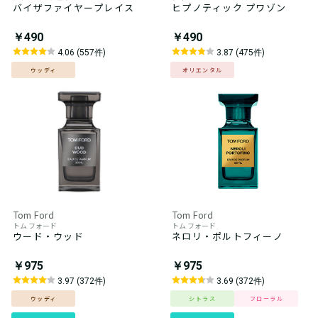
バイザファイヤープレイス
ヒプノティック プワゾン
￥490
￥490
4.06 (557件)
3.87 (475件)
ウッディ
オリエンタル
Tom Ford
Tom Ford
トム フォード
トム フォード
ウード・ウッド
ネロリ・ポルトフィーノ
￥975
￥975
3.97 (372件)
3.69 (372件)
ウッディ
シトラス
フローラル