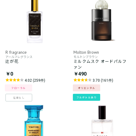
R fragrance
Molton Brown
アールフレグランス
モルトンブラウン
辻が花
ミルクムスク オードパルフ
ァン
￥0
￥490
4.02 (259件)
3.70 (161件)
フローラル
オリエンタル
フルボトルあり
在庫なし