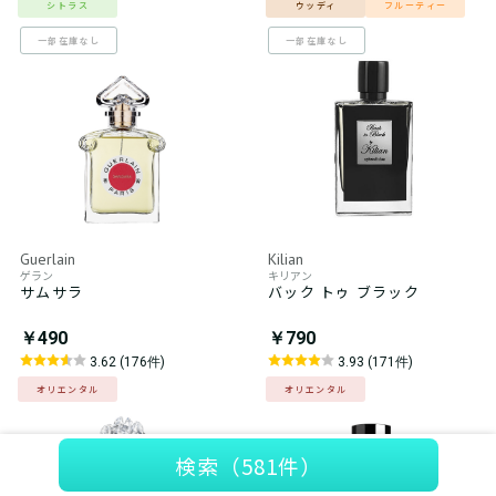
シトラス
ウッディ
フルーティー
一部在庫なし
一部在庫なし
Guerlain
Kilian
ゲラン
キリアン
サムサラ
バック トゥ ブラック
￥490
￥790
3.62 (176件)
3.93 (171件)
オリエンタル
オリエンタル
検索
（581件）