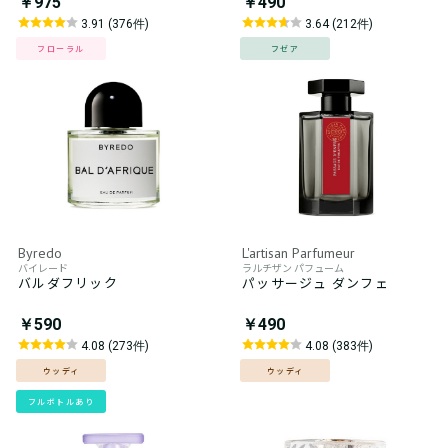
￥975
￥490
3.91 (376件)
3.64 (212件)
フローラル
フゼア
Byredo
L'artisan Parfumeur
バイレード
ラルチザン パフューム
バルダフリック
パッサージュ ダンフェ
￥590
￥490
4.08 (273件)
4.08 (383件)
ウッディ
ウッディ
フルボトルあり