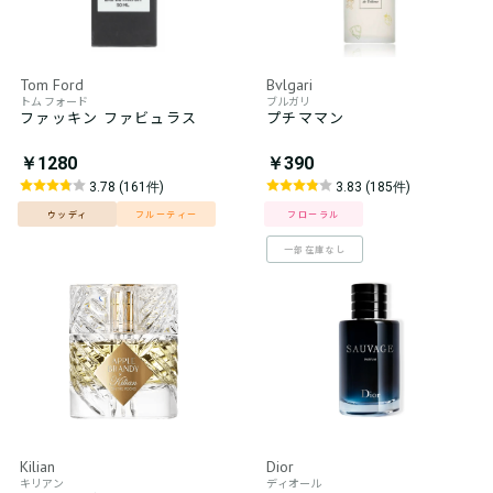
Tom Ford
Bvlgari
トム フォード
ブルガリ
ファッキン ファビュラス
プチママン
￥1280
￥390
3.78 (161件)
3.83 (185件)
ウッディ
フルーティー
フローラル
一部在庫なし
Kilian
Dior
キリアン
ディオール