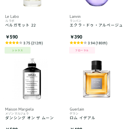
Le Labo
Lanvin
ル ラボ
ランバン
ベルガモット 22
エクラ・ドゥ・アルページュ
￥590
￥390
3.75 (212件)
3.94 (180件)
シトラス
フローラル
Maison Margiela
Guerlain
メゾン マルジェラ
ゲラン
ダンシング オン ザ ムーン
ロム イデアル