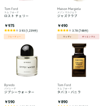
Tom Ford
Maison Margiela
トム フォード
メゾン マルジェラ
ロスト チェリー
ジャズクラブ
￥975
￥490
3.93 (1,239件)
3.78 (748件)
フルーティー
ウッディ
オリエンタル
Byredo
Tom Ford
バイレード
トム フォード
ジプシーウォーター
タバコ・バニラ
￥590
￥890