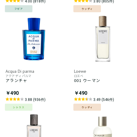
4.00 (818件)
3.80 (805件)
フゼア
ウッディ
Acqua Di parma
Loewe
アクア ディ パルマ
ロエベ
アランチャ
001 ウーマン
￥490
￥490
3.88 (936件)
3.49 (546件)
シトラス
ウッディ