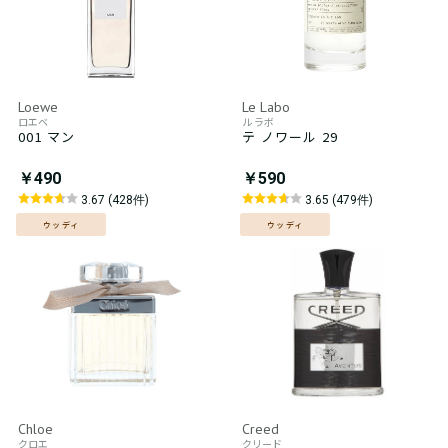
Loewe
Le Labo
ロエベ
ル ラボ
001 マン
テ ノワール 29
￥490
￥590
3.67 (428件)
3.65 (479件)
ウッディ
ウッディ
Chloe
Creed
クロエ
クリード