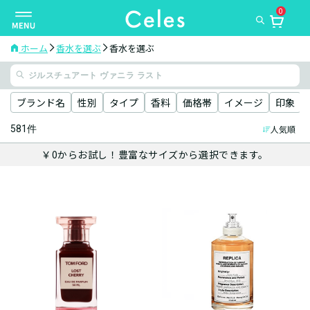
0
ナ
ビ
ゲ
ホーム
香水を選ぶ
香水を選ぶ
ー
シ
ョ
ブランド名
性別
タイプ
香料
価格帯
イメージ
印象
ン
581件
人気順
を
切
￥0からお試し！豊富なサイズから選択できます。
り
替
え