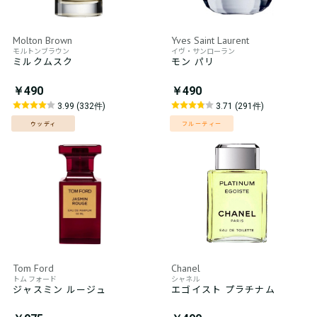
Molton Brown
Yves Saint Laurent
モルトンブラウン
イヴ・サンローラン
ミルクムスク
モン パリ
￥490
￥490
3.99 (332件)
3.71 (291件)
ウッディ
フルーティー
Tom Ford
Chanel
トム フォード
シャネル
ジャスミン ルージュ
エゴイスト プラチナム