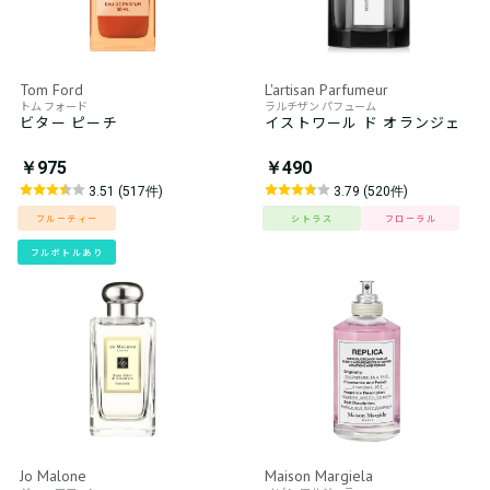
Tom Ford
L'artisan Parfumeur
トム フォード
ラルチザン パフューム
ビター ピーチ
イストワール ド オランジェ
￥975
￥490
3.51 (517件)
3.79 (520件)
フルーティー
シトラス
フローラル
フルボトルあり
Jo Malone
Maison Margiela