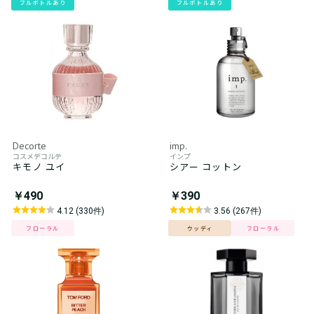
フルボトルあり
フルボトルあり
Decorte
imp.
コスメデコルテ
インプ
キモノ ユイ
シアー コットン
￥490
￥390
4.12 (330件)
3.56 (267件)
フローラル
ウッディ
フローラル