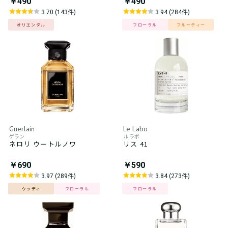
￥490
￥490
3.70 (143件)
3.94 (284件)
オリエンタル
フローラル
フルーティー
Guerlain
Le Labo
ゲラン
ル ラボ
ネロリ ウートルノワ
リス 41
￥690
￥590
3.97 (289件)
3.84 (273件)
ウッディ
フローラル
フローラル