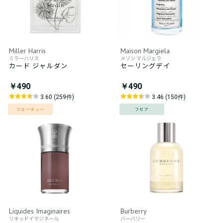
Miller Harris
Maison Margiela
ミラーハリス
メゾン マルジェラ
カード ジャルダン
セーリングデイ
￥490
￥490
3.60 (259件)
3.46 (150件)
フルーティー
フゼア
Liquides Imaginaires
Burberry
リキッドイマジネール
バーバリー