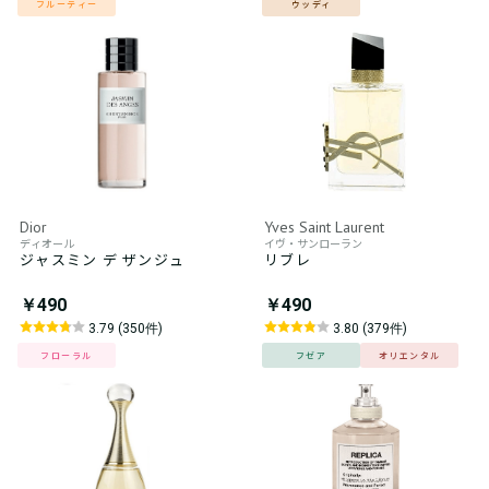
フルーティー
ウッディ
Dior
Yves Saint Laurent
ディオール
イヴ・サンローラン
ジャスミン デ ザンジュ
リブレ
￥490
￥490
3.79 (350件)
3.80 (379件)
フローラル
フゼア
オリエンタル