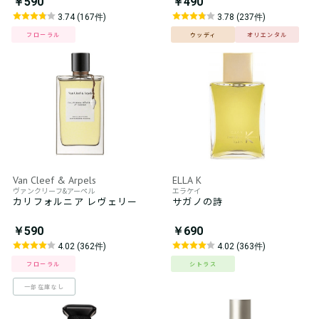
￥590
￥490
3.74 (167件)
3.78 (237件)
フローラル
ウッディ
オリエンタル
Van Cleef & Arpels
ELLA K
ヴァンクリーフ&アーペル
エラケイ
カリフォルニア レヴェリー
サガノの詩
￥590
￥690
4.02 (362件)
4.02 (363件)
フローラル
シトラス
一部在庫なし