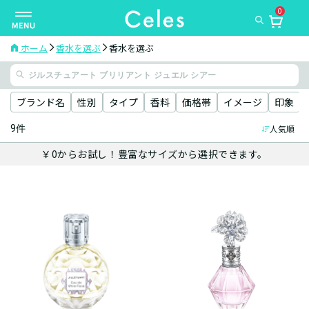
0
ナ
ビ
ゲ
ホーム
香水を選ぶ
香水を選ぶ
ー
シ
ョ
ブランド名
性別
タイプ
香料
価格帯
イメージ
印象
ン
9件
人気順
を
切
￥0からお試し！豊富なサイズから選択できます。
り
替
え