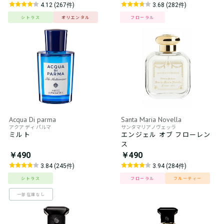
4.12 (267件)
3.68 (282件)
シトラス
オリエンタル
フローラル
Acqua Di parma
Santa Maria Novella
アクア ディ パルマ
サンタマリアノヴェッラ
ミルト
エンジェル オブ フローレン
ス
￥490
￥490
3.84 (245件)
3.94 (284件)
シトラス
フローラル
フルーティー
一部在庫なし