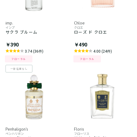
imp.
Chloe
インプ
クロエ
サクラ ブルーム
ローズ ド クロエ
￥390
￥490
3.74 (36件)
4.00 (24件)
フローラル
フローラル
一部在庫なし
Penhaligon's
Floris
ペンハリガン
フローリス