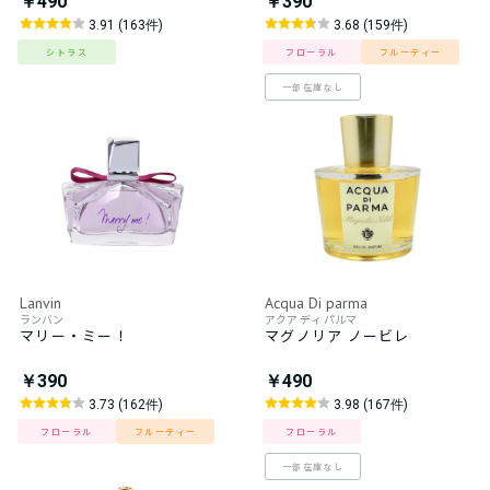
￥490
￥390
3.91 (163件)
3.68 (159件)
シトラス
フローラル
フルーティー
一部在庫なし
Lanvin
Acqua Di parma
ランバン
アクア ディ パルマ
マリー・ミー！
マグノリア ノービレ
￥390
￥490
3.73 (162件)
3.98 (167件)
フローラル
フルーティー
フローラル
一部在庫なし