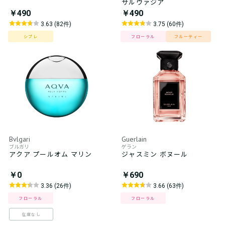
サルヴァジア
￥490
￥490
3.63 (82件)
3.75 (60件)
シプレ
フローラル
フルーティー
Bvlgari
Guerlain
ブルガリ
ゲラン
アクア プールオム マリン
ジャスミン ボヌール
￥0
￥690
3.36 (26件)
3.66 (63件)
フローラル
フローラル
在庫なし