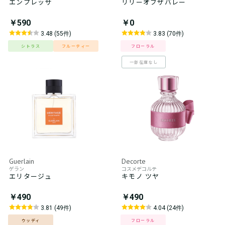
エンプレッサ
リリーオブザバレー
￥590
￥0
3.48 (55件)
3.83 (70件)
シトラス
フルーティー
フローラル
一部在庫なし
Guerlain
Decorte
ゲラン
コスメデコルテ
エリタージュ
キモノ ツヤ
￥490
￥490
3.81 (49件)
4.04 (24件)
ウッディ
フローラル