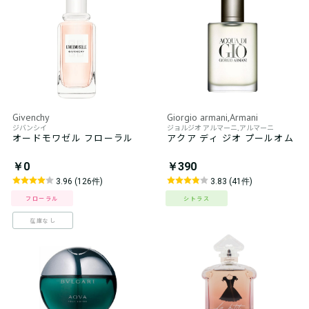
Givenchy
Giorgio armani,Armani
ジバンシイ
ジョルジオ アルマーニ,アルマーニ
オードモワゼル フローラル
アクア ディ ジオ プールオム
￥0
￥390
3.96 (126件)
3.83 (41件)
フローラル
シトラス
在庫なし