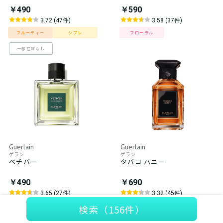
￥490
￥590
3.72 (47件)
3.58 (37件)
フルーティー
シプレ
フローラル
一部在庫なし
Guerlain
Guerlain
ゲラン
ゲラン
ベチバー
タバコ ハニー
￥490
￥690
3.65 (27件)
3.32 (45件)
検索
（156件）
ウッディ
オリエンタル
一部在庫なし