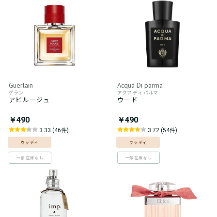
Guerlain
Acqua Di parma
ゲラン
アクア ディ パルマ
アビルージュ
ウード
￥490
￥490
3.33 (46件)
3.72 (54件)
ウッディ
ウッディ
一部在庫なし
一部在庫なし