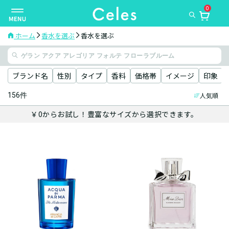
0
ナ
ビ
ゲ
ホーム
香水を選ぶ
香水を選ぶ
ー
シ
ョ
ブランド名
性別
タイプ
香料
価格帯
イメージ
印象
ン
156件
人気順
を
切
￥0からお試し！豊富なサイズから選択できます。
り
替
え