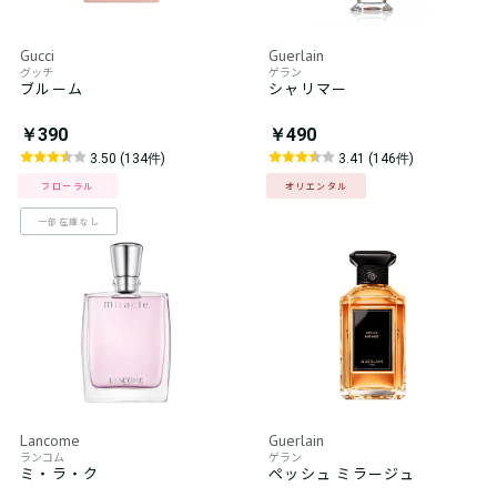
Gucci
Guerlain
グッチ
ゲラン
ブルーム
シャリマー
￥390
￥490
3.50 (134件)
3.41 (146件)
フローラル
オリエンタル
一部在庫なし
Lancome
Guerlain
ランコム
ゲラン
ミ・ラ・ク
ペッシュ ミラージュ