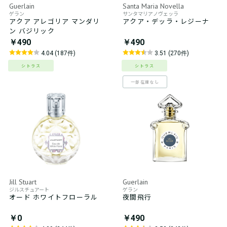
Guerlain
Santa Maria Novella
ゲラン
サンタマリアノヴェッラ
アクア アレゴリア マンダリ
アクア・デッラ・レジーナ
ン バジリック
￥490
￥490
4.04 (187件)
3.51 (270件)
シトラス
シトラス
一部在庫なし
Jill Stuart
Guerlain
ジルスチュアート
ゲラン
オード ホワイトフローラル
夜間飛行
￥0
￥490