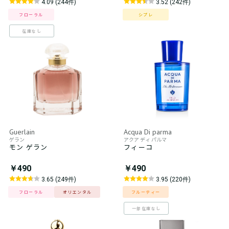
4.09 (244件)
3.52 (242件)
フローラル
シプレ
在庫なし
Guerlain
Acqua Di parma
ゲラン
アクア ディ パルマ
モン ゲラン
フィーコ
￥490
￥490
3.65 (249件)
3.95 (220件)
フローラル
オリエンタル
フルーティー
一部在庫なし