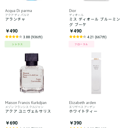
Acqua Di parma
Dior
アクア ディ パルマ
ディオール
アランチャ
ミス ディオール ブルーミン
グ ブーケ
￥490
￥490
3.88 (936件)
4.21 (667件)
シトラス
フローラル
Maison Francis Kurkdjian
Elizabeth arden
メゾン フランシス クルジャン
エリザベス アーデン
アクア ユニヴェルサリス
ホワイトティー
￥690
￥390