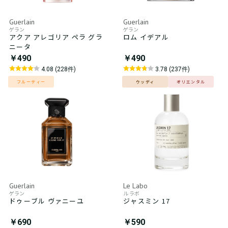
Guerlain
Guerlain
ゲラン
ゲラン
アクア アレゴリア ペラ グラ
ロム イデアル
ニータ
￥490
￥490
4.08 (228件)
3.78 (237件)
フルーティー
ウッディ
オリエンタル
Guerlain
Le Labo
ゲラン
ル ラボ
ドゥーブル ヴァニーユ
ジャスミン 17
￥690
￥590