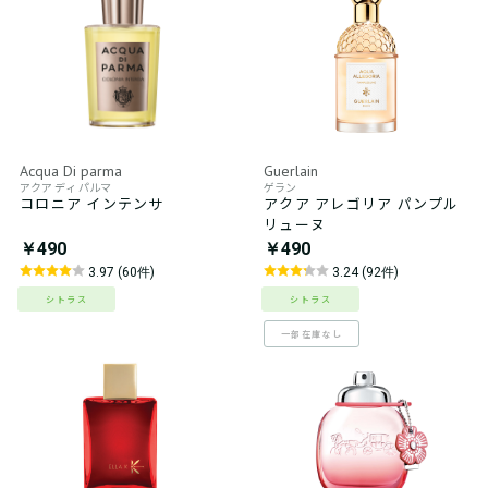
Acqua Di parma
Guerlain
アクア ディ パルマ
ゲラン
コロニア インテンサ
アクア アレゴリア パンプル
リューヌ
￥490
￥490
3.97 (60件)
3.24 (92件)
シトラス
シトラス
一部在庫なし