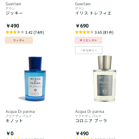
Guerlain
Guerlain
ゲラン
ゲラン
ジッキー
イリス トレフィエ
￥490
￥690
3.42 (74件)
3.65 (81件)
ウッディ
オリエンタル
一部在庫なし
Acqua Di parma
Acqua Di parma
アクア ディ パルマ
アクア ディ パルマ
キノット
コロニア プーラ
￥0
￥490