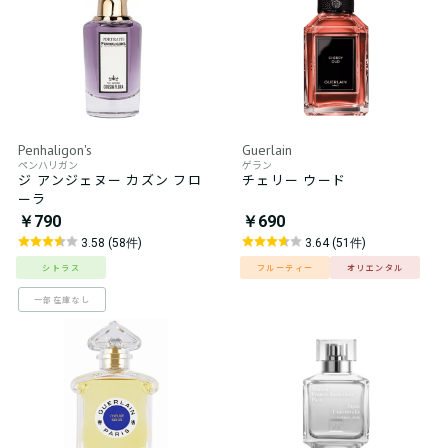
Penhaligon's
Guerlain
ペンハリガン
ゲラン
ジ アンジェヌー カズン フロ
チェリー ウード
ーラ
￥790
￥690
3.58 (58件)
3.64 (51件)
シトラス
フルーティー
オリエンタル
一部在庫なし