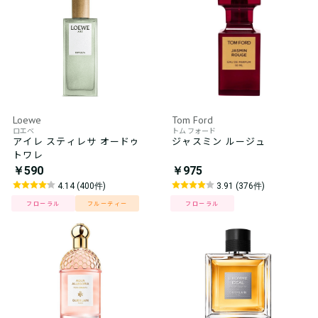
Loewe
Tom Ford
ロエベ
トム フォード
アイレ スティレサ オードゥ
ジャスミン ルージュ
トワレ
￥590
￥975
4.14 (400件)
3.91 (376件)
フローラル
フルーティー
フローラル