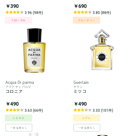
￥390
￥690
3.96 (98件)
3.80 (88件)
フローラル
フルーティー
Acqua Di parma
Guerlain
アクア ディ パルマ
ゲラン
コロニア
ミツコ
￥490
￥490
3.63 (66件)
3.33 (101件)
シトラス
シプレ
一部在庫なし
一部在庫なし