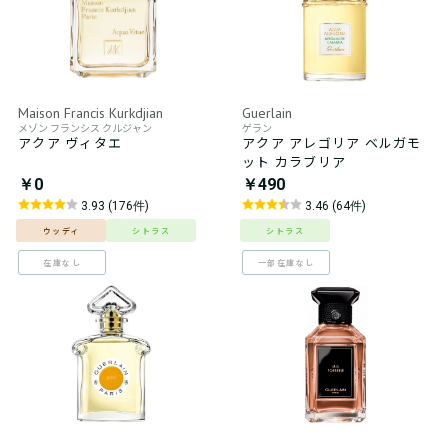
Maison Francis Kurkdjian
Guerlain
メゾン フランシス クルジャン
ゲラン
アクア ヴィタエ
アクア アレゴリア ベルガモ
ット カラブリア
￥0
￥490
3.93 (176件)
3.46 (64件)
ウッディ
シトラス
シトラス
在庫なし
一部在庫なし