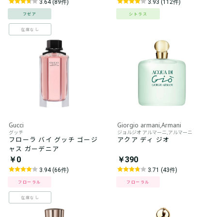
3.64 (89件)
3.93 (112件)
フゼア
シトラス
在庫なし
Gucci
Giorgio armani,Armani
グッチ
ジョルジオ アルマーニ,アルマーニ
フローラ バイ グッチ ゴージ
アクア ディ ジオ
ャス ガーデニア
￥0
￥390
3.94 (66件)
3.71 (43件)
フローラル
フローラル
在庫なし