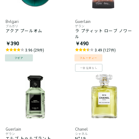
Bvlgari
Guerlain
ブルガリ
ゲラン
アクア プールオム
ラ プティット ローブ ノワー
ル
￥390
￥490
3.96 (29件)
3.49 (127件)
フゼア
フルーティー
一部在庫なし
Guerlain
Chanel
ゲラン
シャネル
エルブ トゥルブラント
N°19