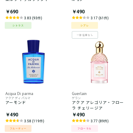
￥690
￥490
3.83 (93件)
3.17 (61件)
シトラス
シプレ
一部在庫なし
Acqua Di parma
Guerlain
アクア ディ パルマ
ゲラン
アーモンド
アクア アレゴリア・フロー
ラ チェリージア
￥490
￥490
3.58 (119件)
3.77 (89件)
フルーティー
フローラル