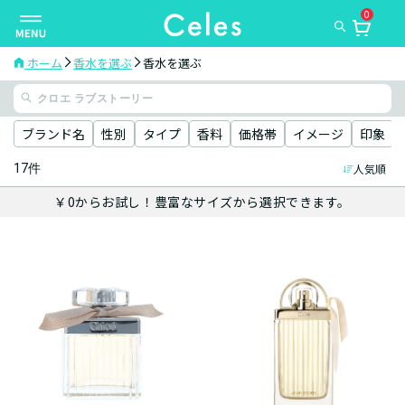
0
ナ
ビ
ゲ
ホーム
香水を選ぶ
香水を選ぶ
ー
シ
ョ
ブランド名
性別
タイプ
香料
価格帯
イメージ
印象
ン
17件
人気順
を
切
￥0からお試し！豊富なサイズから選択できます。
り
替
え