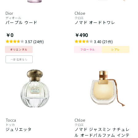
Dior
Chloe
ディオール
クロエ
パープル ウード
ノマド オードトワレ
￥0
￥490
3.57 (24件)
3.40 (21件)
オリエンタル
フローラル
シプレ
一部在庫なし
Tocca
Chloe
トッカ
クロエ
ジュリエッタ
ノマド ジャスミン ナチュレ
ル オードパルファム インテ