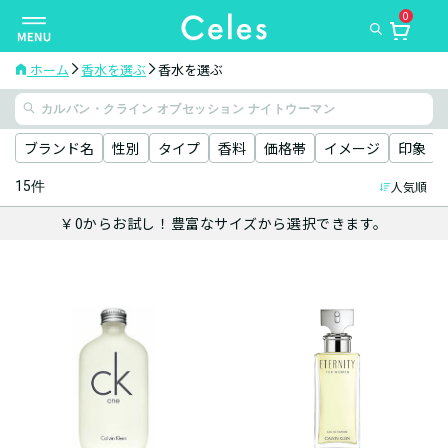
0
ナ
ビ
ゲ
ホーム
香水を選ぶ
香水を選ぶ
ー
シ
ョ
ブランド名
性別
タイプ
香料
価格帯
イメージ
印象
ン
15件
人気順
を
切
￥0からお試し！豊富なサイズから選択できます。
り
替
え