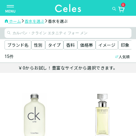
0
ナ
ビ
ゲ
ホーム
香水を選ぶ
香水を選ぶ
ー
シ
ョ
ブランド名
性別
タイプ
香料
価格帯
イメージ
印象
ン
15件
人気順
を
切
￥0からお試し！豊富なサイズから選択できます。
り
替
え