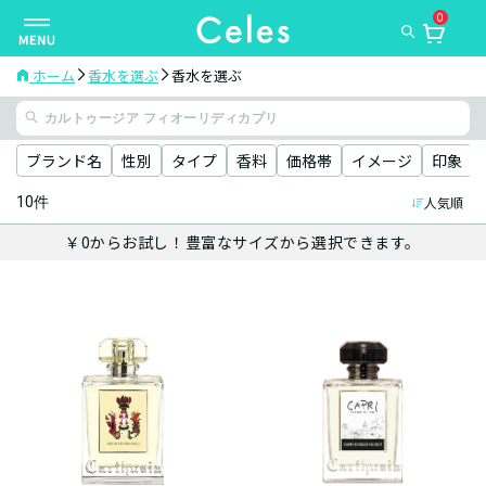
0
ナ
ビ
ゲ
ホーム
香水を選ぶ
香水を選ぶ
ー
シ
ョ
ブランド名
性別
タイプ
香料
価格帯
イメージ
印象
ン
10件
人気順
を
切
￥0からお試し！豊富なサイズから選択できます。
り
替
え