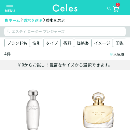
0
ナ
ビ
ゲ
ホーム
香水を選ぶ
香水を選ぶ
ー
シ
ョ
ブランド名
性別
タイプ
香料
価格帯
イメージ
印象
ン
4件
人気順
を
切
￥0からお試し！豊富なサイズから選択できます。
り
替
え