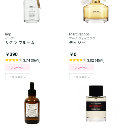
imp.
Marc Jacobs
インプ
マーク ジェイコブス
サクラ ブルーム
デイジー
￥390
￥0
3.74 (36件)
3.82 (45件)
フローラル
フローラル
一部在庫なし
一部在庫なし