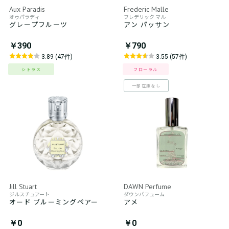
Aux Paradis
Frederic Malle
オゥパラディ
フレデリック マル
グレープフルーツ
アン パッサン
￥390
￥790
3.89 (47件)
3.55 (57件)
シトラス
フローラル
一部在庫なし
Jill Stuart
DAWN Perfume
ジルスチュアート
ダウンパフューム
オード ブルーミングペアー
アメ
￥0
￥0