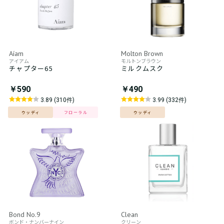
Aíam
Molton Brown
アイアム
モルトンブラウン
チャプター65
ミルクムスク
￥590
￥490
3.89 (310件)
3.99 (332件)
ウッディ
フローラル
ウッディ
Bond No.9
Clean
ボンド・ナンバーナイン
クリーン