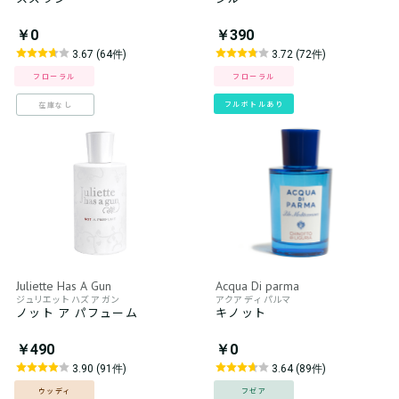
￥0
￥390
3.67 (64件)
3.72 (72件)
フローラル
フローラル
フルボトルあり
在庫なし
Juliette Has A Gun
Acqua Di parma
ジュリエット ハズ ア ガン
アクア ディ パルマ
ノット ア パフューム
キノット
￥490
￥0
3.90 (91件)
3.64 (89件)
ウッディ
フゼア