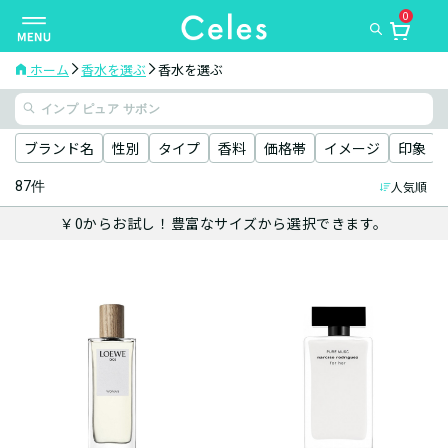
0
ナ
ビ
ゲ
ホーム
香水を選ぶ
香水を選ぶ
ー
シ
ョ
ブランド名
性別
タイプ
香料
価格帯
イメージ
印象
ン
87件
人気順
を
切
￥0からお試し！豊富なサイズから選択できます。
り
替
え