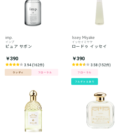
imp.
Issey Miyake
インプ
イッセイミヤケ
ピュア サボン
ロードゥ イッセイ
￥390
￥390
3.94 (162件)
3.58 (152件)
ウッディ
フローラル
フローラル
フルボトルあり