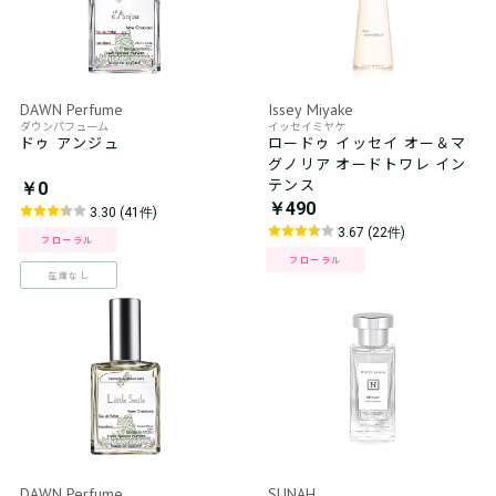
DAWN Perfume
Issey Miyake
ダウンパフューム
イッセイミヤケ
ドゥ アンジュ
ロードゥ イッセイ オー＆マ
グノリア オードトワレ イン
テンス
￥0
￥490
3.30 (41件)
3.67 (22件)
フローラル
フローラル
在庫なし
DAWN Perfume
SUNAH