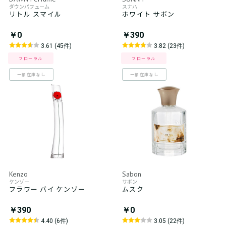
ダウンパフューム
スナハ
リトル スマイル
ホワイト サボン
￥0
￥390
3.61 (45件)
3.82 (23件)
フローラル
フローラル
一部在庫なし
一部在庫なし
Kenzo
Sabon
ケンゾー
サボン
フラワー バイ ケンゾー
ムスク
￥390
￥0
4.40 (6件)
3.05 (22件)