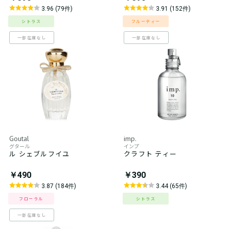
3.96 (79件)
3.91 (152件)
シトラス
フルーティー
一部在庫なし
一部在庫なし
Goutal
imp.
グタール
インプ
ル シェブルフイユ
クラフト ティー
￥490
￥390
3.87 (184件)
3.44 (65件)
フローラル
シトラス
一部在庫なし