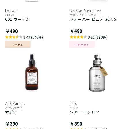
Loewe
Narciso Rodriguez
ロエベ
ナルシソ ロドリゲス
001 ウーマン
フォーハー ピュア ムスク
￥490
￥490
3.49 (546件)
3.82 (893件)
ウッディ
フローラル
Aux Paradis
imp.
オゥパラディ
インプ
サボン
シアー コットン
￥390
￥390