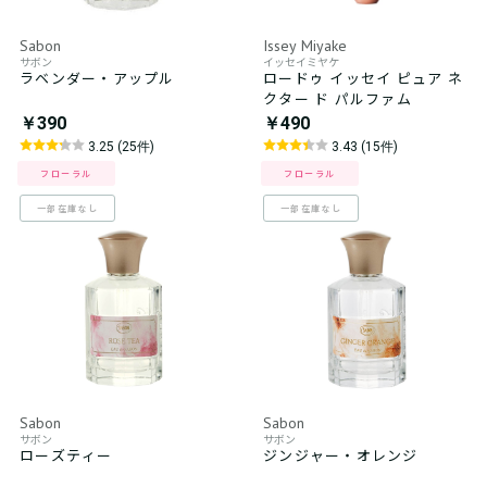
Sabon
Issey Miyake
サボン
イッセイミヤケ
ラベンダー・アップル
ロードゥ イッセイ ピュア ネ
クター ド パルファム
￥390
￥490
3.25 (25件)
3.43 (15件)
フローラル
フローラル
一部在庫なし
一部在庫なし
Sabon
Sabon
サボン
サボン
ローズティー
ジンジャー・オレンジ