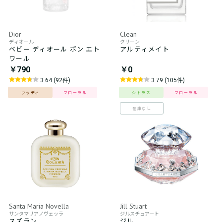
Dior
Clean
ディオール
クリーン
ベビー ディオール ボン エト
アルティメイト
ワール
￥790
￥0
3.64 (92件)
3.79 (105件)
ウッディ
フローラル
シトラス
フローラル
在庫なし
Santa Maria Novella
Jill Stuart
サンタマリアノヴェッラ
ジルスチュアート
スズラン
ジル