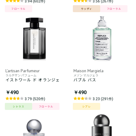
3.94 (602件)
3.56 (267件)
フローラル
ウッディ
フローラル
L'artisan Parfumeur
Maison Margiela
ラルチザン パフューム
メゾン マルジェラ
イストワール ド オランジェ
バブル バス
￥490
￥490
3.79 (520件)
3.23 (291件)
シトラス
フローラル
シプレ