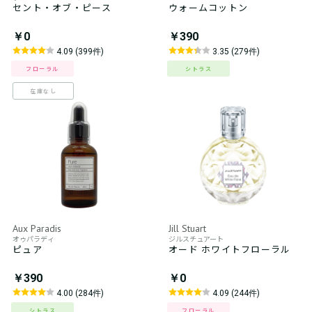
セント・オブ・ピース
ウォームコットン
￥0
￥390
4.09 (399件)
3.35 (279件)
フローラル
シトラス
在庫なし
Aux Paradis
Jill Stuart
オゥパラディ
ジルスチュアート
ピュア
オード ホワイトフローラル
￥390
￥0
4.00 (284件)
4.09 (244件)
シトラス
フローラル