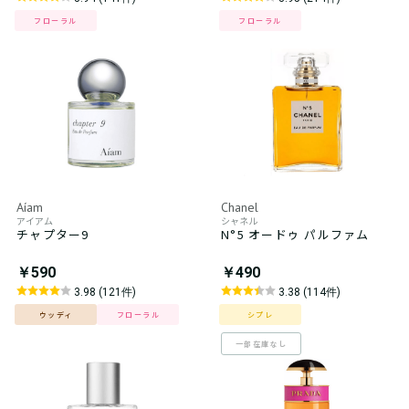
フローラル
フローラル
Aíam
Chanel
アイアム
シャネル
チャプター9
N°5 オードゥ パルファム
￥590
￥490
3.98 (121件)
3.38 (114件)
ウッディ
フローラル
シプレ
一部在庫なし