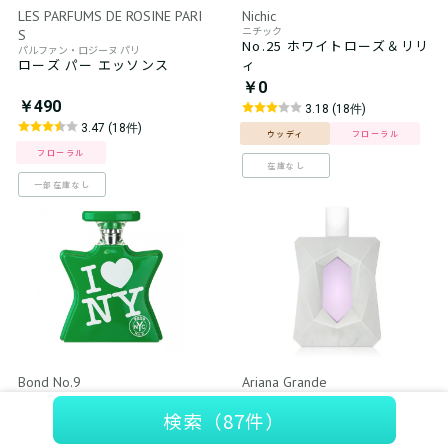
LES PARFUMS DE ROSINE PARI
Nichic
ニチック
S
No.25 ホワイトローズ＆リリ
パルファン・ロジーヌ パリ
ローズ パー エッソンス
ィ
￥0
￥490
3.18 (18件)
3.47 (18件)
ウッディ
フローラル
フローラル
在庫なし
一部在庫なし
Bond No.9
Ariana Grande
ボンド・ナンバーナイン
アリアナグランデ
アイ ラブ ニューヨーク アー
ゴッド イズ ア ウーマン
検索
（87件）
スデイ