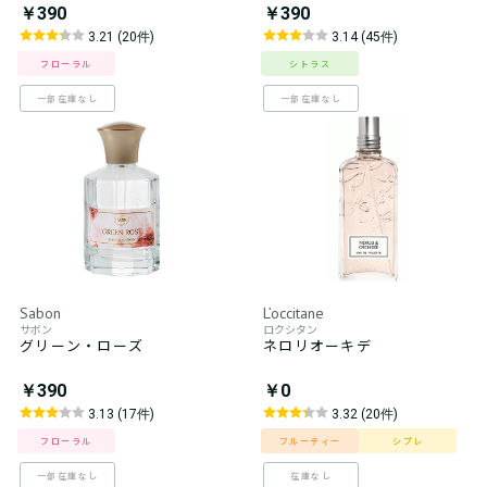
￥390
￥390
3.21 (20件)
3.14 (45件)
フローラル
シトラス
一部在庫なし
一部在庫なし
Sabon
L’occitane
サボン
ロクシタン
グリーン・ローズ
ネロリオーキデ
￥390
￥0
3.13 (17件)
3.32 (20件)
フローラル
フルーティー
シプレ
一部在庫なし
在庫なし