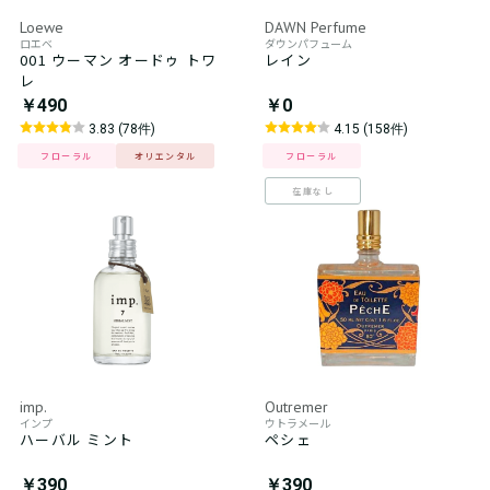
Loewe
DAWN Perfume
ロエベ
ダウンパフューム
001 ウーマン オードゥ トワ
レイン
レ
￥490
￥0
3.83 (78件)
4.15 (158件)
フローラル
オリエンタル
フローラル
在庫なし
imp.
Outremer
インプ
ウトラメール
ハーバル ミント
ペシェ
￥390
￥390